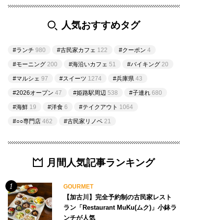
人気おすすめタグ
#ランチ
980
#古民家カフェ
122
#クーポン
4
#モーニング
200
#海沿いカフェ
51
#バイキング
20
#マルシェ
97
#スイーツ
1274
#兵庫県
43
#2026オープン
47
#姫路駅周辺
538
#子連れ
680
#海鮮
19
#洋食
6
#テイクアウト
1064
#○○専門店
462
#古民家リノベ
21
月間人気記事ランキング
GOURMET
【加古川】完全予約制の古民家レスト
ラン「Restaurant MuKu(ムク)」小鉢ラ
ンチが人気