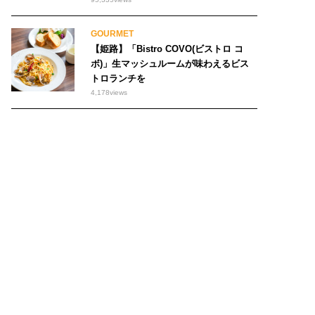
GOURMET
【姫路】「Bistro COVO(ビストロ コ
ボ)」生マッシュルームが味わえるビス
トロランチを
4,178
views