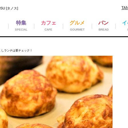
TA
U [タノス]
特集
カフェ
グルメ
パン
イ
SPECIAL
CAFE
GOURMET
BREAD
くしランチは要チェック！