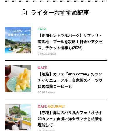
ライターおすすめ記事
TRIP
【姫路セントラルパーク】サファリ・
遊園地・プールを攻略！料金やアクセ
ス、チケット情報も(2026)
349,021
views
CAFE
【姫路】カフェ「enn coffee」のラン
チがリニューアル！自家製スイーツや
自家焙煎コーヒーも
16,919
views
CAFE
GOURMET
【赤穂】海辺のバリ風カフェ「オサキ
和カフェ」自慢の洋食ランチと絶景を
堪能して♪
95,335
views