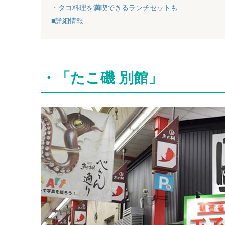
・タコ料理を満喫できるランチセットも
■詳細情報
・
「たこ磯 別館」