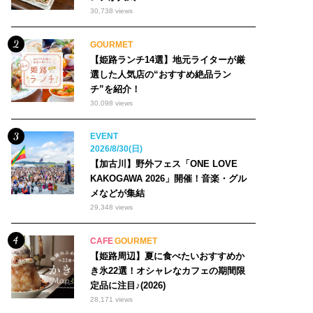
30,738 views
GOURMET
【姫路ランチ14選】地元ライターが厳
選した人気店の“おすすめ絶品ラン
チ”を紹介！
30,098 views
EVENT
2026/8/30(日)
【加古川】野外フェス「ONE LOVE
KAKOGAWA 2026」開催！音楽・グル
メなどが集結
29,348 views
CAFE
GOURMET
【姫路周辺】夏に食べたいおすすめか
き氷22選！オシャレなカフェの期間限
定品に注目♪(2026)
28,171 views