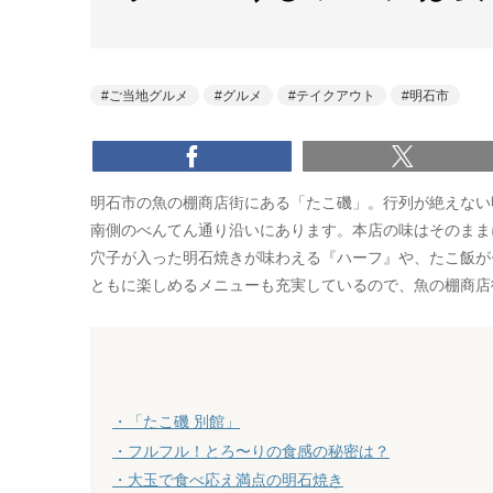
ご当地グルメ
グルメ
テイクアウト
明石市
明石市の魚の棚商店街にある「たこ磯」。行列が絶えない明
南側のべんてん通り沿いにあります。本店の味はそのまま
穴子が入った明石焼きが味わえる『ハーフ』や、たこ飯が
ともに楽しめるメニューも充実しているので、魚の棚商店
・「たこ磯 別館」
・フルフル！とろ〜りの食感の秘密は？
・大玉で食べ応え満点の明石焼き