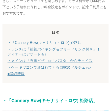
さらにスイーツビュッフェも楽しめます。キッズ料金が1,000円以
下という子連れにうれしい料金設定もポイントで、記念日利用にも
おすすめです。
目次
・「Cannery Row(キャナリィ・ロウ) 姫路店」
・ランチは「前菜バイキング＆フリードリンク付き」！
ディナーはデザートも♪
・メインは「石窯ピザ」or「パスタ」からチョイス
・ケーキワゴンで運ばれてくる自家製ドルチェも♪
■詳細情報
・「Cannery Row(キャナリィ・ロウ) 姫路店」