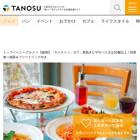
グルメ
パン
イベント
おでかけ
カフェ
ライフスタイル
特
トップページ
>
グルメ
>
【姫路】「キャナリィ・ロウ」窯焼きピザやパスタは50種以上！前菜
食べ放題＆フリードリンク付き