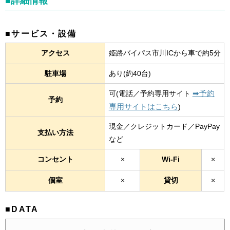
■詳細情報
■サービス・設備
アクセス
姫路バイパス市川ICから車で約5分
駐車場
あり(約40台)
➡︎予約
可(電話／予約専用サイト
予約
専用サイトはこちら
)
現金／クレジットカード／PayPay
支払い方法
など
コンセント
×
Wi-Fi
×
個室
×
貸切
×
■DATA