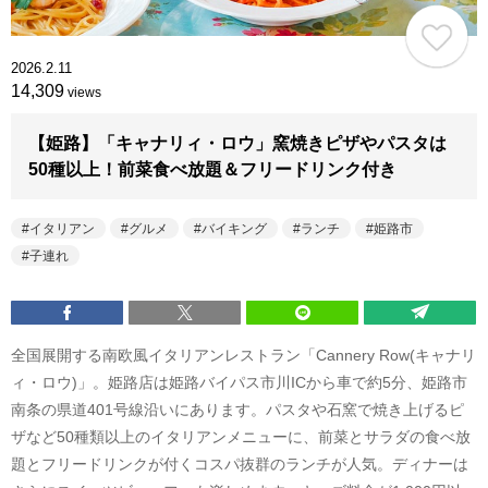
2026.2.11
14,309
views
【姫路】「キャナリィ・ロウ」窯焼きピザやパスタは
50種以上！前菜食べ放題＆フリードリンク付き
イタリアン
グルメ
バイキング
ランチ
姫路市
子連れ
全国展開する南欧風イタリアンレストラン「Cannery Row(キャナリ
ィ・ロウ)」。姫路店は姫路バイパス市川ICから車で約5分、姫路市
南条の県道401号線沿いにあります。パスタや石窯で焼き上げるピ
ザなど50種類以上のイタリアンメニューに、前菜とサラダの食べ放
題とフリードリンクが付くコスパ抜群のランチが人気。ディナーは