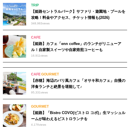
TRIP
【姫路セントラルパーク】サファリ・遊園地・プールを
攻略！料金やアクセス、チケット情報も(2026)
348,983
views
CAFE
【姫路】カフェ「enn coffee」のランチがリニューア
ル！自家製スイーツや自家焙煎コーヒーも
16,911
views
CAFE
GOURMET
【赤穂】海辺のバリ風カフェ「オサキ和カフェ」自慢の
洋食ランチと絶景を堪能して♪
95,331
views
GOURMET
【姫路】「Bistro COVO(ビストロ コボ)」生マッシュル
ームが味わえるビストロランチを
4,176
views