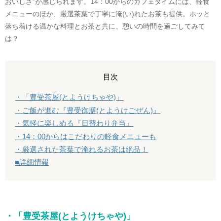
おいしさ”が感じられます。14：00からのカフェタイムには、軽食
メニューのほか、厳選茶葉で丁寧に淹(い)れたお茶も提供。ホッと
落ち着ける温かな料理とお茶と共に、憩いの時間を過ごしてみて
は？
目次
・「豊受茶屋(とようけちゃや)」
・ご飯が進む『豊受御膳(とようけごぜん)』
・気軽に楽しめる『日替わり弁当』
・14：00からはこだわりの軽食メニューも
・厳選された茶葉で淹れるお茶は絶品！
■詳細情報
・「豊受茶屋(とようけちゃや)」