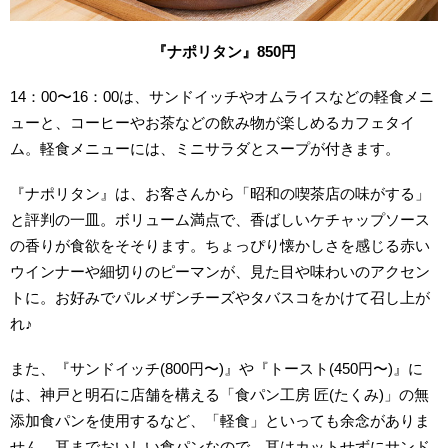
『ナポリタン』850円
14：00〜16：00は、サンドイッチやオムライスなどの軽食メニ
ューと、コーヒーやお茶などの飲み物が楽しめるカフェタイ
ム。軽食メニューには、ミ
ニサラダとスープが付きます。
『ナポリタン』は、お客さんから「昭和の喫茶店の味がする」
と評判の一皿。ボリューム満点で、香ばしいケチャップソース
の香りが食欲をそそります。ちょっぴり懐かしさを感じる赤い
ウインナーや細切りのピーマンが、見た目や味わいのアクセン
トに。お好みでパルメザンチーズやタバスコをかけて召し上が
れ♪
また、『サンドイッチ(800円〜)』や『トースト(450円〜)』に
は、神戸と明石に店舗を構える「食パン工房 匠(たくみ)」の無
添加食パンを使用するなど、「軽食」といっても余念がありま
せん。耳まで
おいしい食パンなので、
耳はカットせずにサンド