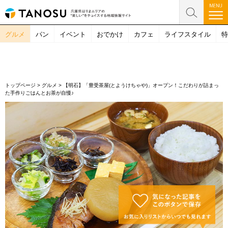
グルメ
パン
イベント
おでかけ
カフェ
ライフスタイル
特
トップページ
>
グルメ
>
【明石】「豊受茶屋(とようけちゃや)」オープン！こだわりが詰まっ
た手作りごはんとお茶が自慢♪