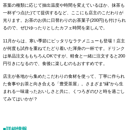
茶葉の種類に応じて抽出温度や時間を変えているほか、抹茶も
一杯ずつ点(た)てて提供するなど、ここにも店主のこだわりが
光ります。
お茶のお供に日替わりのお茶菓子(200円)も付けられ
るので、ぜひゆったりとしたカフェ時間を楽しんで。
11月からは、寒い季節にピッタリなラテメニューも登場！店主
が何度も試作を重ねてたどり着いた渾身の
一杯です。
ドリンク
は単品注文ももちろんOKですが、軽食と一緒に注文すると200
円引きになるので、食後に楽しむのもおすすめです。
店主が各地から集めたこだわりの食材を使って、丁寧に作られ
た食事やお茶と向き合える「豊受
茶屋
」。さまざま“縁”から生
まれる一味違ったおいしさと共に、くつろぎのひと時を過ごし
てみてはいかが？
■詳細情報