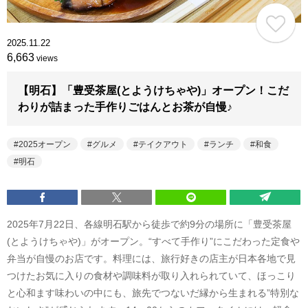
2025.11.22
6,663
views
【明石】「豊受茶屋(とようけちゃや)」オープン！こだ
わりが詰まった手作りごはんとお茶が自慢♪
2025オープン
グルメ
テイクアウト
ランチ
和食
明石
2025年7月22日、各線明石駅から徒歩で約9分の場所に「豊受茶屋
(とようけちゃや)」がオープン。“すべて手作り”にこだわった定食や
弁当が自慢のお店です。料理には、旅行好きの店主が日本各地で見
つけたお気に入りの食材や調味料が取り入れられていて、ほっこり
と心和ます味わいの中にも、旅先でつないだ縁から生まれる”特別な