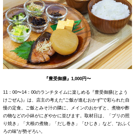
『豊受御膳』1,000円〜
11：00〜14：00のランチタイムに楽しめる『豊受御膳(とよう
けごぜん)』は、店主の考えた“ご飯が進むおかず”で彩られた自
慢の定食。ご飯とみそ汁の隣に、メインのおかずと、煮物や酢
の物などの小鉢がにぎやかに並びます。
取材日は、「ブリの照
り焼き」「大根の煮物」「だし巻き」「ひじき」など、“おふく
ろの味”が勢ぞろい。