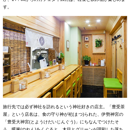
す。
旅行先では必ず神社を訪れるという神社好きの店主。「豊受茶
屋」という店名は、食の守り神が祀(まつ)られた、伊勢神宮の
「豊受大神宮(とようけだいじんぐう)」にちなんでつけたそ
う。暖簾(のれん)をくぐると、木目とグリーンが調和した落ち