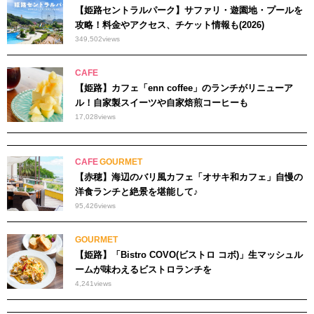
【姫路セントラルパーク】サファリ・遊園地・プールを
攻略！料金やアクセス、チケット情報も(2026)
349,502
views
CAFE
【姫路】カフェ「enn coffee」のランチがリニューア
ル！自家製スイーツや自家焙煎コーヒーも
17,028
views
CAFE
GOURMET
【赤穂】海辺のバリ風カフェ「オサキ和カフェ」自慢の
洋食ランチと絶景を堪能して♪
95,426
views
GOURMET
【姫路】「Bistro COVO(ビストロ コボ)」生マッシュル
ームが味わえるビストロランチを
4,241
views