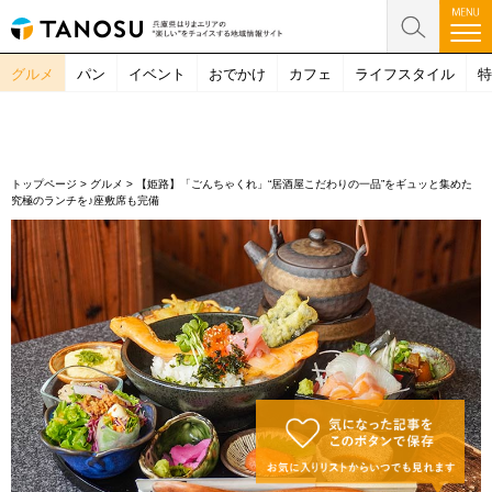
グルメ
パン
イベント
おでかけ
カフェ
ライフスタイル
特
トップページ
>
グルメ
>
【姫路】「ごんちゃくれ」“居酒屋こだわりの一品”をギュッと集めた
究極のランチを♪座敷席も完備