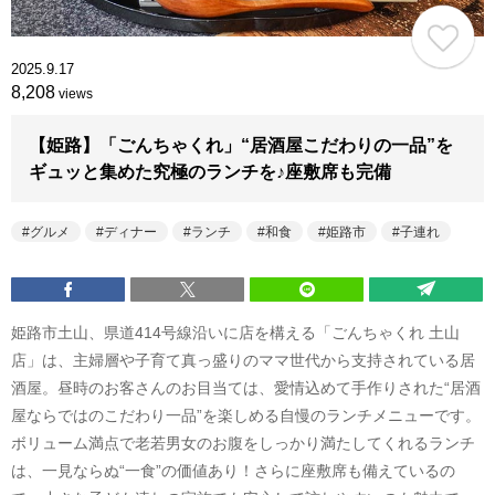
2025.9.17
8,208
views
【姫路】「ごんちゃくれ」“居酒屋こだわりの一品”を
ギュッと集めた究極のランチを♪座敷席も完備
グルメ
ディナー
ランチ
和食
姫路市
子連れ
姫路市土山、県道414号線沿いに店を構える「ごんちゃくれ 土山
店」は、主婦層や子育て真っ盛りのママ世代から支持されている居
酒屋。昼時のお客さんのお目当ては、愛情込めて手作りされた“居酒
屋ならではのこだわり一品”を楽しめる自慢のランチメニューです。
ボリューム満点で老若男女のお腹をしっかり満たしてくれるランチ
は、一見ならぬ“一食”の価値あり！さらに座敷席も備えているの