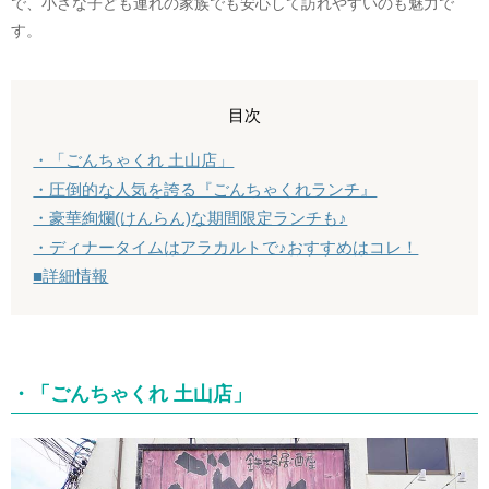
で、小さな子ども連れの家族でも安心して訪れやすいのも魅力で
す。
目次
・「ごんちゃくれ 土山店」
・圧倒的な人気を誇る『ごんちゃくれランチ』
・豪華絢爛(けんらん)な期間限定ランチも♪
・ディナータイムはアラカルトで♪おすすめはコレ！
■詳細情報
・「ごんちゃくれ 土山店」