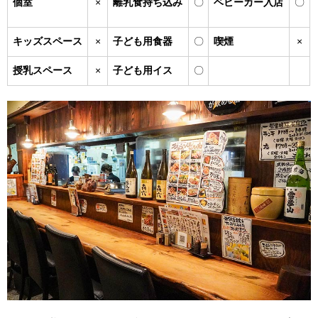
個室
×
離乳食持ち込み
〇
ベビーカー入店
〇
キッズスペース
×
子ども用食器
〇
喫煙
×
授乳スペース
×
子ども用イス
〇