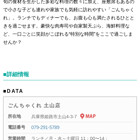
旬の食材を生かした多彩な料理の数々に加え、座敷席もあるの
で小さな子ども連れや家族でも気軽に訪れやすい「ごんちゃく
れ」。ランチでもディナーでも、お腹も心も満たされるひとと
きを過ごせます。豪快な肉寿司や自家製天ぷら、海鮮料理な
ど、一口ごとに笑顔がこぼれる“特別な時間”をここで過ごしま
せんか？
■詳細情報
■DATA
ごんちゃくれ 土山店
所在地
兵庫県姫路市土山4-3-7
電話番号
079-291-5789
営業時間
ランチ／月・水～土曜日 11：00〜14：