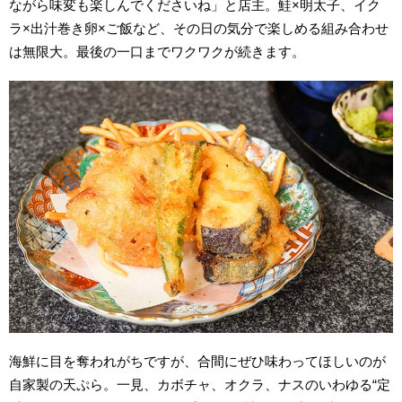
ながら味変も楽しんでくださいね」と店主。鮭×明太子、イク
ラ×出汁巻き卵×ご飯など、その日の気分で楽しめる組み合わせ
は無限大。最後の一口までワクワクが続きます。
海鮮に目を奪われがちですが、合間にぜひ味わってほしいのが
自家製の天ぷら。一見、カボチャ、オクラ、ナスのいわゆる“定