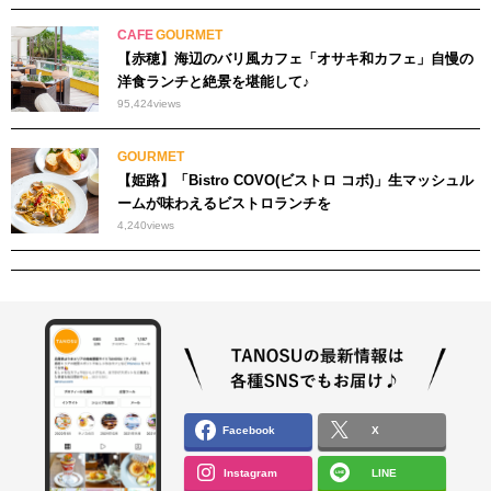
CAFE
GOURMET
【赤穂】海辺のバリ風カフェ「オサキ和カフェ」自慢の
洋食ランチと絶景を堪能して♪
95,424
views
GOURMET
【姫路】「Bistro COVO(ビストロ コボ)」生マッシュル
ームが味わえるビストロランチを
4,240
views
Facebook
X
Instagram
LINE