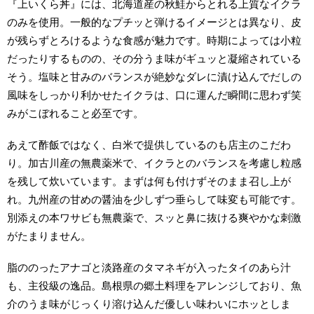
『上いくら丼』には、北海道産の秋鮭からとれる上質なイクラ
のみを使用。一般的なプチッと弾けるイメージとは異なり、皮
が残らずとろけるような食感が魅力です。時期によっては小粒
だったりするものの、その分うま味がギュッと凝縮されている
そう。塩味と甘みのバランスが絶妙なダレに漬け込んでだしの
風味をしっかり利かせたイクラは、口に運んだ瞬間に思わず笑
みがこぼれること必至です。
あえて酢飯ではなく、白米で提供しているのも店主のこだわ
り。加古川産の無農薬米で、イクラとのバランスを考慮し粒感
を残して炊いています。まずは何も付けずそのまま召し上が
れ。九州産の甘めの醤油を少しずつ垂らして味変も可能です。
別添えの本ワサビも無農薬で、スッと鼻に抜ける爽やかな刺激
がたまりません。
脂ののったアナゴと淡路産のタマネギが入ったタイのあら汁
も、主役級の逸品。島根県の郷土料理をアレンジしており、魚
介のうま味がじっくり溶け込んだ優しい味わいにホッとしま