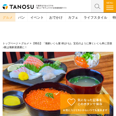
グルメ
パン
イベント
おでかけ
カフェ
ライフスタイル
特
トップページ
>
グルメ
>
【明石】「海鮮いくら屋 祥(さち)」宝石のように輝くいくら丼に舌鼓
♪夜は海鮮居酒屋に！