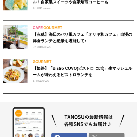
ル！自家製スイーツや自家焙煎コーヒーも
16,891
views
CAFE
GOURMET
【赤穂】海辺のバリ風カフェ「オサキ和カフェ」自慢の
洋食ランチと絶景を堪能して♪
95,308
views
GOURMET
【姫路】「Bistro COVO(ビストロ コボ)」生マッシュル
ームが味わえるビストロランチを
4,164
views