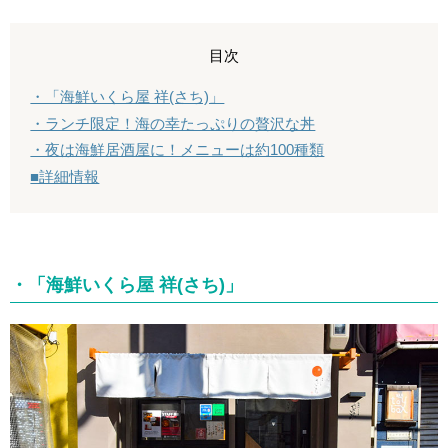
目次
・「海鮮いくら屋 祥(さち)」
・ランチ限定！海の幸たっぷりの贅沢な丼
・夜は海鮮居酒屋に！メニューは約100種類
■詳細情報
・「海鮮いくら屋 祥(さち)」