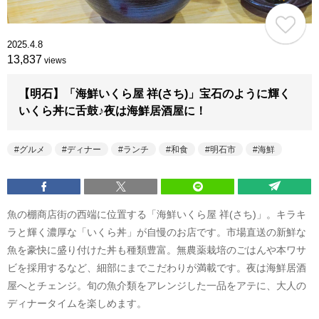
2025.4.8
13,837
views
【明石】「海鮮いくら屋 祥(さち)」宝石のように輝く
いくら丼に舌鼓♪夜は海鮮居酒屋に！
グルメ
ディナー
ランチ
和食
明石市
海鮮
魚の棚商店街の西端に位置する「海鮮いくら屋 祥(さち)」。キラキ
ラと輝く濃厚な「いくら丼」が自慢のお店です。市場直送の新鮮な
魚を豪快に盛り付けた丼も種類豊富。無農薬栽培のごはんや本ワサ
ビを採用するなど、細部にまでこだわりが満載です。夜は海鮮居酒
屋へとチェンジ。旬の魚介類をアレンジした一品をアテに、大人の
ディナータイムを楽しめます。