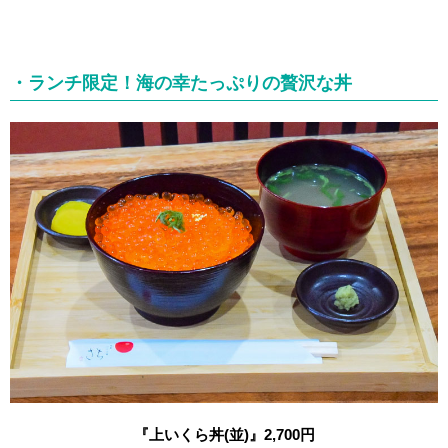
・ランチ限定！海の幸たっぷりの贅沢な丼
『上いくら丼
(
並
)
』
2,700
円