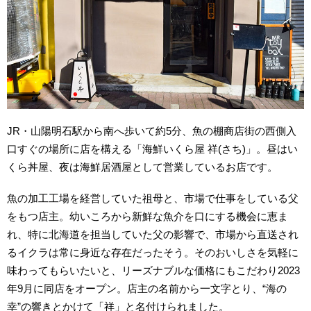
JR・山陽明石駅から南へ歩いて約5分、魚の棚商店街の西側入
口すぐの場所に店を構える「海鮮いくら屋 祥(さち)」。昼はい
くら丼屋、夜は海鮮居酒屋として営業しているお店です。
魚の加工工場を経営していた祖母と、市場で仕事をしている父
をもつ店主。幼いころから新鮮な魚介を口にする機会に恵ま
れ、特に北海道を担当していた父の影響で、市場から直送され
るイクラは常に身近な存在だったそう。そのおいしさを気軽に
味わってもらいたいと、リーズナブルな価格にもこだわり2023
年9月に同店をオープン。店主の名前から一文字とり、“海の
幸”の響きとかけて「祥」と名付けられました。