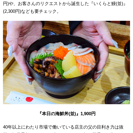
円)や、お客さんのリクエストから誕生した『いくらと鰻(並)』
(2,300円)なども要チェック。
『本日の海鮮丼
(
並
)
』
1,900
円
40年以上にわたり市場で働いている店主の父の目利き力は抜