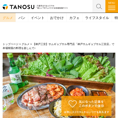
グルメ
パン
イベント
おでかけ
カフェ
ライフスタイル
特
トップページ
>
グルメ
>
【神戸三宮】サムギョプサル専門店「神戸サムギョプサル三宮店」で
本場韓国の料理を楽しんで♪