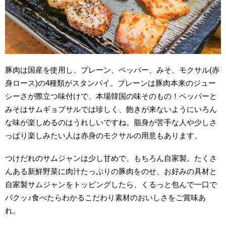
豚肉は国産を使用し、プレーン、ペッパー、みそ、モクサル(赤
身ロース)の4種類がスタンバイ。
プレーンは豚肉本来のジュー
シーさが際立つ味付けで、本場韓国の味そのもの！
ペッパーと
みそはサムギョプサルでは珍しく、飽きが来ないようにいろん
な味が楽しめるのはうれしいですね。
脂身が苦手な人や少しさ
っぱり楽しみたい人は赤身のモクサルの用意もあります。
つけだれのサムジャンは少し甘めで、もちろん自家製。たくさ
んある新鮮野菜に肉汁たっぷりの豚肉をのせ、お好みの具材と
自家製サムジャンをトッピングしたら、くるっと包んで一口で
パクッ♪
食べたらわかるこだわり素材のおいしさをご賞味あ
れ。