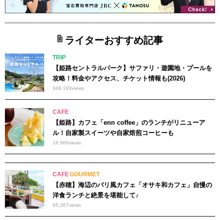
ライターおすすめ記事
TRIP
【姫路セントラルパーク】サファリ・遊園地・プールを
攻略！料金やアクセス、チケット情報も(2026)
349,193
views
CAFE
【姫路】カフェ「enn coffee」のランチがリニューア
ル！自家製スイーツや自家焙煎コーヒーも
16,966
views
CAFE
GOURMET
【赤穂】海辺のバリ風カフェ「オサキ和カフェ」自慢の
洋食ランチと絶景を堪能して♪
95,367
views