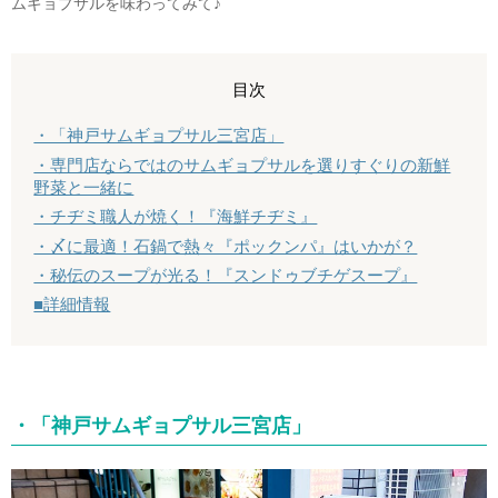
ムギョプサルを味わってみて♪
目次
・「神戸サムギョプサル三宮店」
・専門店ならではのサムギョプサルを選りすぐりの新鮮
野菜と一緒に
・チヂミ職人が焼く！『海鮮チヂミ』
・〆に最適！石鍋で熱々『ポックンパ』はいかが？
・秘伝のスープが光る！『スンドゥブチゲスープ』
■詳細情報
・「神戸サムギョプサル三宮店」