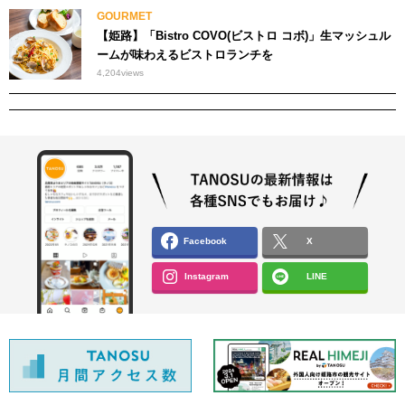
GOURMET
【姫路】「Bistro COVO(ビストロ コボ)」生マッシュル
ームが味わえるビストロランチを
4,204
views
Facebook
X
Instagram
LINE