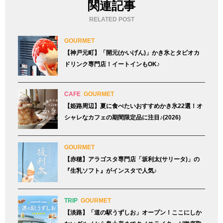
関連記事
RELATED POST
GOURMET
【神戸元町】「開元(かいげん)」かき氷とタピオカ
ドリンク専門店！イートインもOK♪
CAFE
GOURMET
【姫路周辺】夏に食べたいおすすめかき氷22選！オ
シャレなカフェの期間限定品に注目♪(2026)
GOURMET
【赤穂】アラゴスタ専門店「坂利太(サリータ)」の
『生乳ソフト』がインスタで人気♪
TRIP
GOURMET
【淡路】「道の駅うずしお」オープン！ここにしか