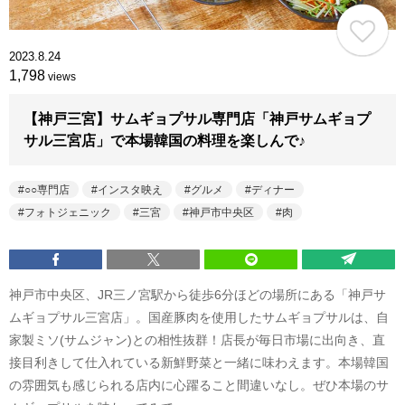
2023.8.24
1,798
views
【神戸三宮】サムギョプサル専門店「神戸サムギョプ
サル三宮店」で本場韓国の料理を楽しんで♪
○○専門店
インスタ映え
グルメ
ディナー
フォトジェニック
三宮
神戸市中央区
肉
神戸市中央区、JR三ノ宮駅から徒歩6分ほどの場所にある「神戸サ
ムギョプサル三宮店」。国産豚肉を使用したサムギョプサルは、自
家製ミソ(サムジャン)との相性抜群！店長が毎日市場に出向き、直
接目利きして仕入れている新鮮野菜と一緒に味わえます。本場韓国
の雰囲気も感じられる店内に心躍ること間違いなし。ぜひ本場のサ