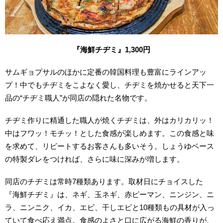
『海鮮チヂミ』1,300円
サムギョプサルのほかに定番の韓国料理も豊富にラインアッ
プ！中でも
チヂミをこよなく愛し、チヂミを焼かせると天下一
品の“チヂミ職人”が同店の隠れた名物です。
チヂミ作りに精通した職人が焼くチヂミは、外はカリカリッ！
中はフワッ！モチッ！とした食感が楽しめます。この食感と味
を求めて、リピートするお客さんも多いそう。しょうゆベース
の特製ダレをつければ、さらに味に深みが増します。
同店のチヂミは常時7種類あります。取材日にチョイスした
『海鮮チヂミ』は、ネギ、玉ネギ、赤ピーマン、ニンジン、ニ
ラ、ニンニク、イカ、エビ、干しエビと10種類もの具材が入っ
ていて食べ応え満点。
食感のよさと口に広がる海鮮の香りが、