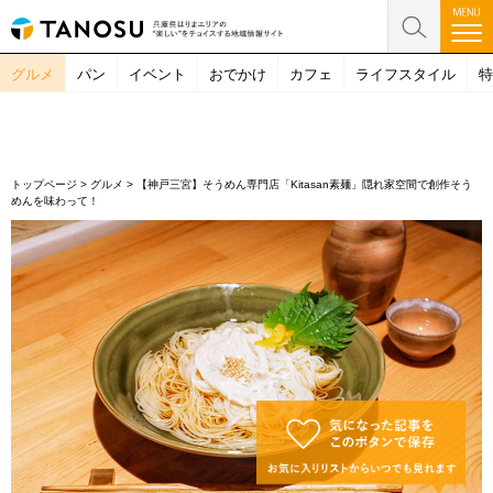
グルメ
パン
イベント
おでかけ
カフェ
ライフスタイル
特
トップページ
>
グルメ
>
【神戸三宮】そうめん専門店「Kitasan素麺」隠れ家空間で創作そう
めんを味わって！