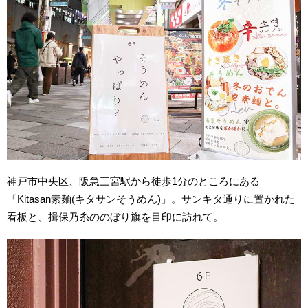
神戸市中央区、阪急三宮駅から徒歩
1
分のところにある
「
Kitasan
素麺(キタサンそうめん)」。サンキタ通りに置かれた
看板と、揖保乃糸ののぼり旗を目印に訪れて。