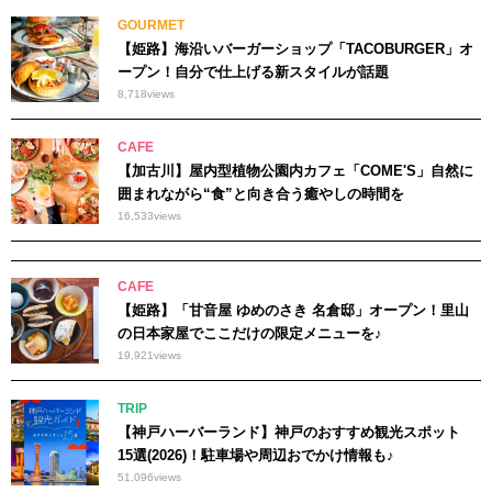
GOURMET
【姫路】海沿いバーガーショップ「TACOBURGER」オ
ープン！自分で仕上げる新スタイルが話題
8,718
views
CAFE
【加古川】屋内型植物公園内カフェ「COME'S」自然に
囲まれながら“食”と向き合う癒やしの時間を
16,533
views
CAFE
【姫路】「甘音屋 ゆめのさき 名倉邸」オープン！里山
の日本家屋でここだけの限定メニューを♪
19,921
views
TRIP
【神戸ハーバーランド】神戸のおすすめ観光スポット
15選(2026)！駐車場や周辺おでかけ情報も♪
51,096
views