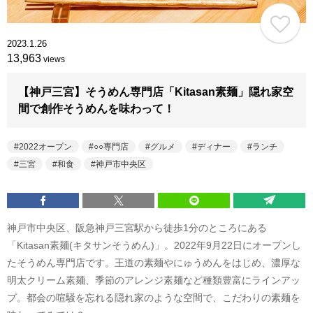
2023.1.26
13,963
views
【神戸三宮】そうめん専門店「Kitasan素麺」隠れ家空
間で創作そうめんを味わって！
2022オープン
○○専門店
グルメ
ディナー
ランチ
三宮
和食
神戸市中央区
神戸市中央区、阪急神戸三宮駅から徒歩1分のところにある
「Kitasan素麺(キタサンそうめん)」。2022年9月22日にオープンし
たそうめん専門店です。王道の素麺やにゅうめんをはじめ、濃厚な
明太クリーム素麺、季節のアレンジ素麺など種類豊富にラインアッ
プ。都会の喧騒を忘れる隠れ家のような空間で、こだわりの素麺を