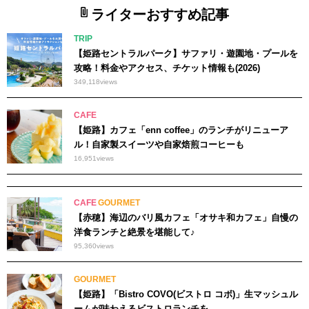
ライターおすすめ記事
TRIP
【姫路セントラルパーク】サファリ・遊園地・プールを
攻略！料金やアクセス、チケット情報も(2026)
349,118
views
CAFE
【姫路】カフェ「enn coffee」のランチがリニューア
ル！自家製スイーツや自家焙煎コーヒーも
16,951
views
CAFE
GOURMET
【赤穂】海辺のバリ風カフェ「オサキ和カフェ」自慢の
洋食ランチと絶景を堪能して♪
95,360
views
GOURMET
【姫路】「Bistro COVO(ビストロ コボ)」生マッシュル
ームが味わえるビストロランチを