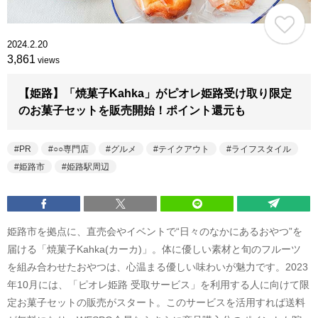
2024.2.20
3,861
views
【姫路】「焼菓子Kahka」がピオレ姫路受け取り限定
のお菓子セットを販売開始！ポイント還元も
PR
○○専門店
グルメ
テイクアウト
ライフスタイル
姫路市
姫路駅周辺
姫路市を拠点に、直売会やイベントで“日々のなかにあるおやつ”を
届ける「焼菓子Kahka(カーカ)」。体に優しい素材と旬のフルーツ
を組み合わせたおやつは、心温まる優しい味わいが魅力です。2023
年10月には、「ピオレ姫路 受取サービス」を利用する人に向けて限
定お菓子セットの販売がスタート。このサービスを活用すれば送料