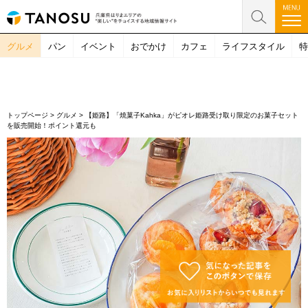
グルメ
パン
イベント
おでかけ
カフェ
ライフスタイル
特
トップページ
>
グルメ
>
【姫路】「焼菓子Kahka」がピオレ姫路受け取り限定のお菓子セット
を販売開始！ポイント還元も