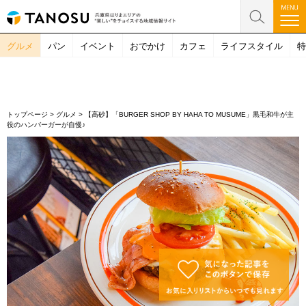
グルメ
パン
イベント
おでかけ
カフェ
ライフスタイル
特
トップページ
>
グルメ
>
【高砂】「BURGER SHOP BY HAHA TO MUSUME」黒毛和牛が主
役のハンバーガーが自慢♪