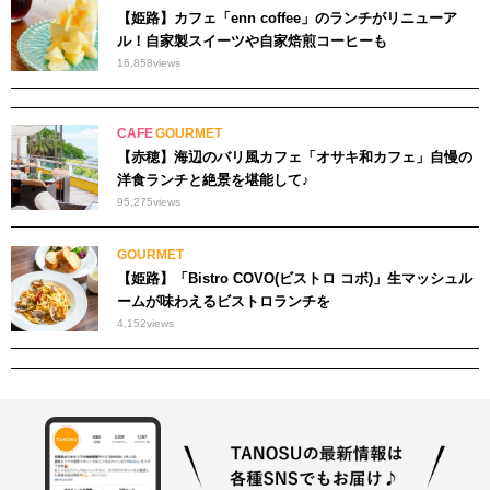
【姫路】カフェ「enn coffee」のランチがリニューア
ル！自家製スイーツや自家焙煎コーヒーも
16,858
views
CAFE
GOURMET
【赤穂】海辺のバリ風カフェ「オサキ和カフェ」自慢の
洋食ランチと絶景を堪能して♪
95,275
views
GOURMET
【姫路】「Bistro COVO(ビストロ コボ)」生マッシュル
ームが味わえるビストロランチを
4,152
views