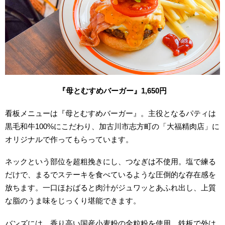
『母とむすめバーガー』1,650
円
看板メニューは『母とむすめバーガー』。主役となるパティは
黒毛和牛100%にこだわり、加古川市志方町の「大福精肉店」に
オリジナルで作ってもらっています。
ネックという部位を超粗挽きにし、つなぎは不使用。塩で練る
だけで、まるでステーキを食べているような圧倒的な存在感を
放ちます。一口ほおばると肉汁がジュワッとあふれ出し、上質
な脂のうま味をじっくり堪能できます。
バンズには、香り高い国産小麦粉の全粒粉を使用。鉄板で外は