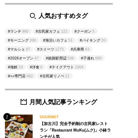
人気おすすめタグ
#ランチ
980
#古民家カフェ
122
#クーポン
5
#モーニング
200
#海沿いカフェ
51
#バイキング
20
#マルシェ
97
#スイーツ
1275
#兵庫県
43
#2026オープン
47
#姫路駅周辺
538
#子連れ
680
#海鮮
19
#洋食
6
#テイクアウト
1064
#○○専門店
462
#古民家リノベ
21
月間人気記事ランキング
GOURMET
【加古川】完全予約制の古民家レスト
ラン「Restaurant MuKu(ムク)」小鉢ラ
ンチが人気