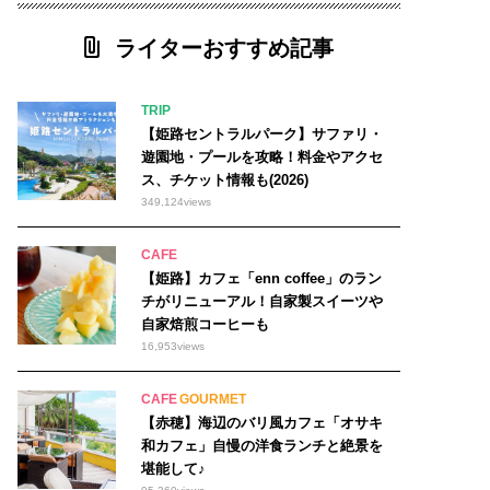
ライターおすすめ記事
TRIP
【姫路セントラルパーク】サファリ・
遊園地・プールを攻略！料金やアクセ
ス、チケット情報も(2026)
349,124
views
CAFE
【姫路】カフェ「enn coffee」のラン
チがリニューアル！自家製スイーツや
自家焙煎コーヒーも
16,953
views
CAFE
GOURMET
【赤穂】海辺のバリ風カフェ「オサキ
和カフェ」自慢の洋食ランチと絶景を
堪能して♪