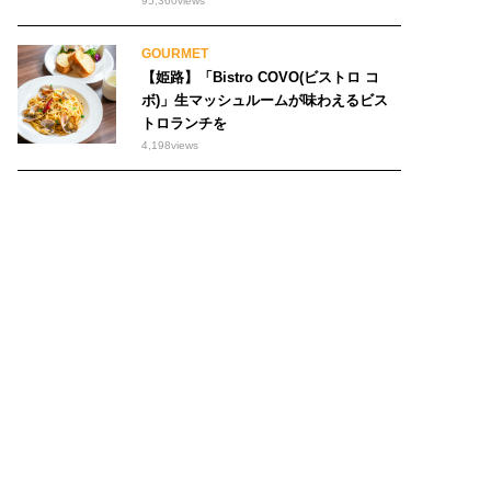
95,360
views
GOURMET
【姫路】「Bistro COVO(ビストロ コ
ボ)」生マッシュルームが味わえるビス
トロランチを
4,198
views