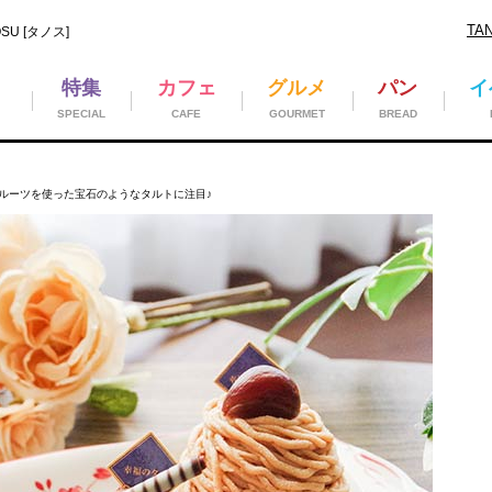
TA
U [タノス]
特集
カフェ
グルメ
パン
イ
SPECIAL
CAFE
GOURMET
BREAD
ルーツを使った宝石のようなタルトに注目♪