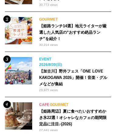
30,773 views
GOURMET
【姫路ランチ14選】地元ライターが厳
選した人気店の“おすすめ絶品ラン
チ”を紹介！
30,214 views
EVENT
2026/8/30(日)
【加古川】野外フェス「ONE LOVE
KAKOGAWA 2026」開催！音楽・グル
メなどが集結
29,975 views
CAFE
GOURMET
【姫路周辺】夏に食べたいおすすめか
き氷22選！オシャレなカフェの期間限
定品に注目♪(2026)
27,441 views