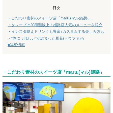
目次
・こだわり素材のスイーツ店「maru.(マル)姫路」
・クレープは20種類以上！姫路店人気のメニューを紹介
・インスタ映えドリンクも豊富♪カスタムする楽しみ方も
・“体にうれしい”が詰まった豆花(トウファ)も
■詳細情報
・こだわり素材のスイーツ店「maru.(マル)姫路」