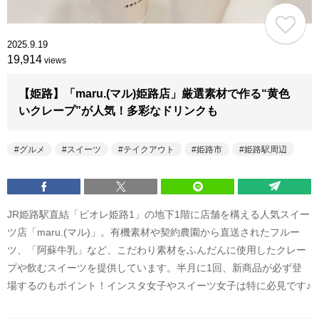
2025.9.19
19,914
views
【姫路】「maru.(マル)姫路店」厳選素材で作る“黄色
いクレープ”が人気！多彩なドリンクも
グルメ
スイーツ
テイクアウト
姫路市
姫路駅周辺
JR姫路駅直結「ピオレ姫路1」の地下1階に店舗を構える人気スイー
ツ店「maru.(マル)」。有機素材や契約農園から直送されたフルー
ツ、「阿蘇牛乳」など、こだわり素材をふんだんに使用したクレー
プや飲むスイーツを提供しています。半月に1回、新商品が必ず登
場するのもポイント！インスタ女子やスイーツ女子は特に必見です♪