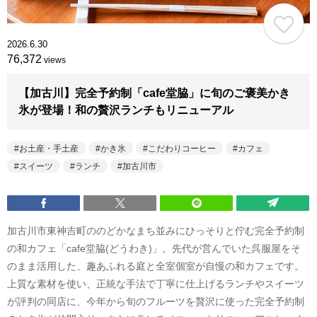
2026.6.30
76,372
views
【加古川】完全予約制「cafe堂脇」に旬のご褒美かき
氷が登場！和の贅沢ランチもリニューアル
お土産・手土産
かき氷
こだわりコーヒー
カフェ
スイーツ
ランチ
加古川市
加古川市東神吉町ののどかなまち並みにひっそりと佇む完全予約制
の和カフェ「cafe堂脇(どうわき)」。先代が営んでいた呉服屋をそ
のまま活用した、趣あふれる庭と全室個室が自慢の和カフェです。
上質な素材を使い、正統な手法で丁寧に仕上げるランチやスイーツ
が評判の同店に、今年から旬のフルーツを贅沢に使った完全予約制