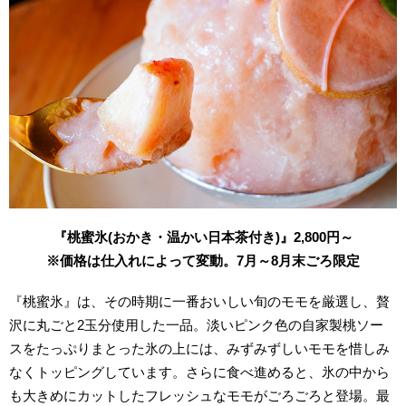
『桃蜜氷(おかき・温かい日本茶付き)』2,800円～
※価格は仕入れによって変動。7月～8月末ごろ限定
『桃蜜氷』は、その時期に一番おいしい旬のモモを厳選し、贅
沢に丸ごと2玉分使用した一品。淡いピンク色の自家製桃ソー
スをたっぷりまとった氷の上には、みずみずしいモモを惜しみ
なくトッピングしています。さらに食べ進めると、氷の中から
も大きめにカットしたフレッシュなモモがごろごろと登場。最