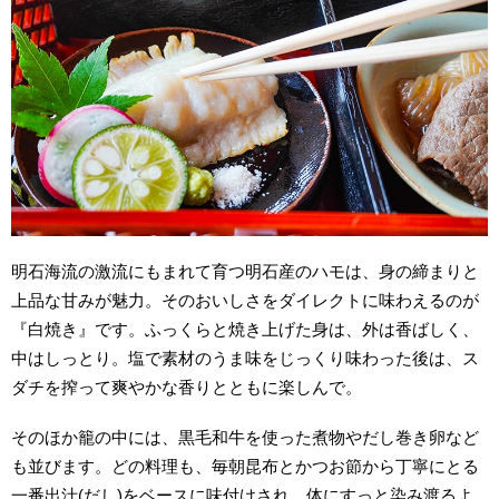
明石海流の激流にもまれて育つ明石産のハモは、身の締まりと
上品な甘みが魅力。そのおいしさをダイレクトに味わえるのが
『白焼き』です。ふっくらと焼き上げた身は、外は香ばしく、
中はしっとり。塩で素材のうま味をじっくり味わった後は、ス
ダチを搾って爽やかな香りとともに楽しんで。
そのほか籠の中には、黒毛和牛を使った煮物やだし巻き卵など
も並びます。どの料理も、毎朝昆布とかつお節から丁寧にとる
一番出汁(だし)をベースに味付けされ、体にすっと染み渡るよ