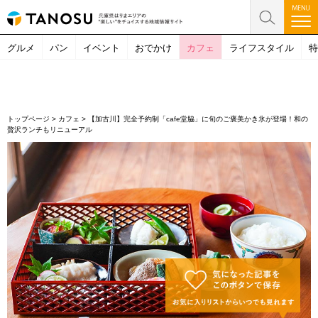
グルメ
パン
イベント
おでかけ
カフェ
ライフスタイル
特
トップページ
>
カフェ
>
【加古川】完全予約制「cafe堂脇」に旬のご褒美かき氷が登場！和の
贅沢ランチもリニューアル