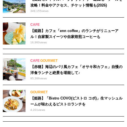
攻略！料金やアクセス、チケット情報も(2026)
349,155
views
CAFE
【姫路】カフェ「enn coffee」のランチがリニューア
ル！自家製スイーツや自家焙煎コーヒーも
16,960
views
CAFE
GOURMET
【赤穂】海辺のバリ風カフェ「オサキ和カフェ」自慢の
洋食ランチと絶景を堪能して♪
95,366
views
GOURMET
【姫路】「Bistro COVO(ビストロ コボ)」生マッシュル
ームが味わえるビストロランチを
4,201
views