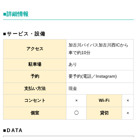
■詳細情報
■サービス・設備
加古川バイパス加古川西ICから
アクセス
車で約10分
駐車場
あり
予約
要予約(電話／Instagram)
支払い方法
現金
コンセント
×
Wi-Fi
×
個室
◯
貸切
×
■DATA