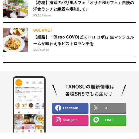
【赤穂】海辺のバリ風カフェ「オサキ和カフェ」自慢の
洋食ランチと絶景を堪能して♪
95,367
views
GOURMET
【姫路】「Bistro COVO(ビストロ コボ)」生マッシュル
ームが味わえるビストロランチを
4,204
views
Facebook
X
Instagram
LINE