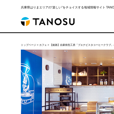
兵庫県はりまエリアの“楽しい”をチョイスする地域情報サイト TANOS
トップページ
>
カフェ
>
【姫路】自家焙煎工房「ブエナビスタコーヒークラブ」