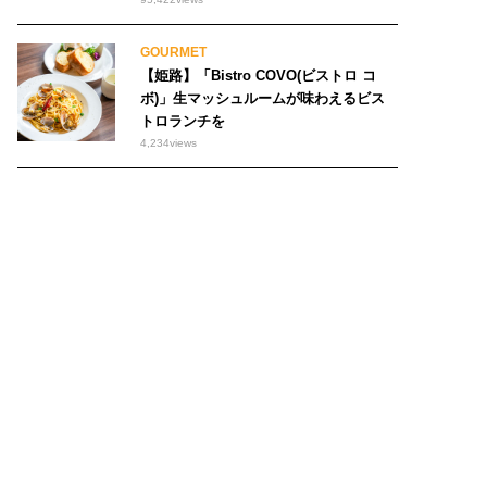
GOURMET
【姫路】「Bistro COVO(ビストロ コ
ボ)」生マッシュルームが味わえるビス
トロランチを
4,234
views