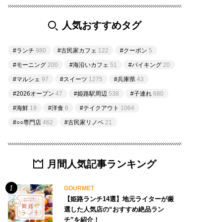
人気おすすめタグ
#ランチ
980
#古民家カフェ
122
#クーポン
5
#モーニング
200
#海沿いカフェ
51
#バイキング
20
#マルシェ
97
#スイーツ
1275
#兵庫県
43
#2026オープン
47
#姫路駅周辺
538
#子連れ
680
#海鮮
19
#洋食
6
#テイクアウト
1064
#○○専門店
462
#古民家リノベ
21
月間人気記事ランキング
GOURMET
【姫路ランチ14選】地元ライターが厳
選した人気店の“おすすめ絶品ラン
チ”を紹介！