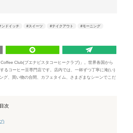
サンドイッチ
スイーツ
テイクアウト
モーニング
 Coffee Club(ブエナビスタコーヒークラブ)」。世界各国から
するコーヒー豆専門店です。店内では、一杯ずつ丁寧に淹(い)
ング、買い物の合間、カフェタイム、さまざまなシーンでこだ
目次
ブ)