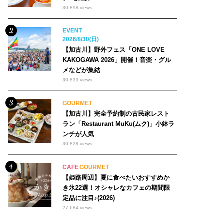
30,898 views
EVENT
2026/8/30(日)
【加古川】野外フェス「ONE LOVE
KAKOGAWA 2026」開催！音楽・グル
メなどが集結
30,833 views
GOURMET
【加古川】完全予約制の古民家レスト
ラン「Restaurant MuKu(ムク)」小鉢ラ
ンチが人気
30,828 views
CAFE
GOURMET
【姫路周辺】夏に食べたいおすすめか
き氷22選！オシャレなカフェの期間限
定品に注目♪(2026)
27,684 views