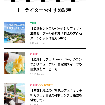
ライターおすすめ記事
TRIP
【姫路セントラルパーク】サファリ・
遊園地・プールを攻略！料金やアクセ
ス、チケット情報も(2026)
349,443
views
CAFE
【姫路】カフェ「enn coffee」のラン
チがリニューアル！自家製スイーツや
自家焙煎コーヒーも
17,018
views
CAFE
GOURMET
【赤穂】海辺のバリ風カフェ「オサキ
和カフェ」自慢の洋食ランチと絶景を
堪能して♪
95,422
views