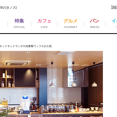
TA
U [タノス]
特集
カフェ
グルメ
パン
イ
SPECIAL
CAFE
GOURMET
BREAD
ホットサンドランチや自家製ワッフルが人気