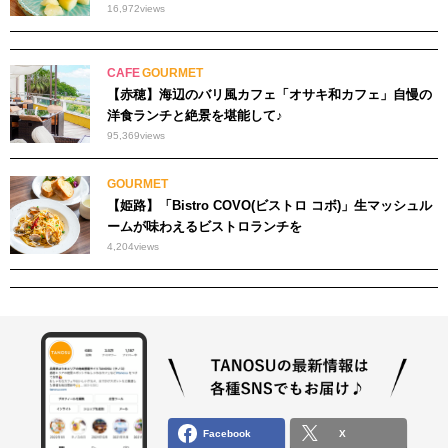
16,972
views
CAFE
GOURMET
【赤穂】海辺のバリ風カフェ「オサキ和カフェ」自慢の
洋食ランチと絶景を堪能して♪
95,369
views
GOURMET
【姫路】「Bistro COVO(ビストロ コボ)」生マッシュル
ームが味わえるビストロランチを
4,204
views
Facebook
X