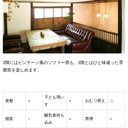
2階にはビンテージ風のソファー席も。1階とはひと味違った雰
囲気を楽しめます。
子ども用い
座敷
○
○
おむつ替え
△
す
離乳食持ち
個室
–
○
禁煙
○
込み