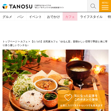
グルメ
パン
イベント
おでかけ
カフェ
ライフスタイル
特
トップページ
>
カフェ
>
【たつの】古民家カフェ「ゆるん堂」昔懐かしい空間で季節と体に寄
り添う優しいランチを♪