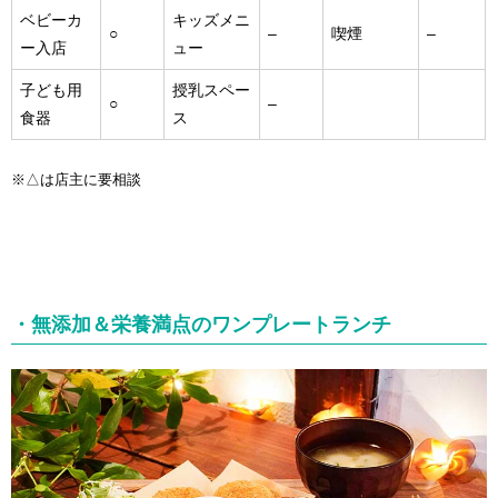
ベビーカ
キッズメニ
○
–
喫煙
–
ー入店
ュー
子ども用
授乳スペー
○
–
食器
ス
※△は店主に要相談
・無添加＆栄養満点のワンプレートランチ