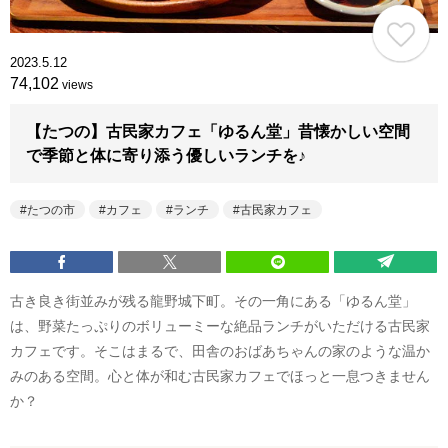
2023.5.12
74,102
views
【たつの】古民家カフェ「ゆるん堂」昔懐かしい空間
で季節と体に寄り添う優しいランチを♪
たつの市
カフェ
ランチ
古民家カフェ
古き良き街並みが残る龍野城下町。その一角にある「ゆるん堂」
は、野菜たっぷりのボリューミーな絶品ランチがいただける古民家
カフェです。そこはまるで、田舎のおばあちゃんの家のような温か
みのある空間。心と体が和む古民家カフェでほっと一息つきません
か？