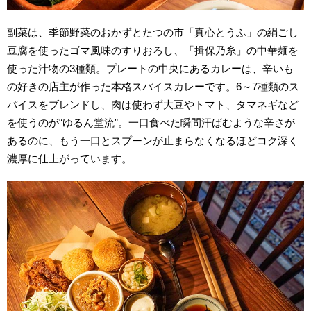
副菜は、季節野菜のおかずとたつの市「真心とうふ」の絹ごし
豆腐を使ったゴマ風味のすりおろし、「揖保乃糸」の中華麺を
使った汁物の3種類。プレートの中央にあるカレーは、辛いも
の好きの店主が作った本格スパイスカレーです。6～7種類のス
パイスをブレンドし、肉は使わず大豆やトマト、タマネギなど
を使うのが“ゆるん堂流”。一口食べた瞬間汗ばむような辛さが
あるのに、もう一口とスプーンが止まらなくなるほどコク深く
濃厚に仕上がっています。