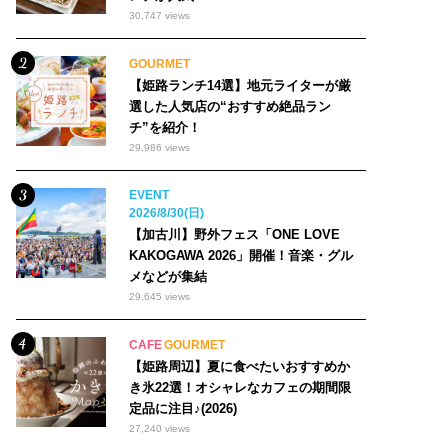
30,747 views
GOURMET
【姫路ランチ14選】地元ライターが厳
選した人気店の“おすすめ絶品ラン
チ”を紹介！
29,986 views
EVENT
2026/8/30(日)
【加古川】野外フェス「ONE LOVE
KAKOGAWA 2026」開催！音楽・グル
メなどが集結
29,645 views
CAFE
GOURMET
【姫路周辺】夏に食べたいおすすめか
き氷22選！オシャレなカフェの期間限
定品に注目♪(2026)
27,240 views