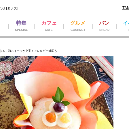
TA
U [タノス]
特集
カフェ
グルメ
パン
イ
SPECIAL
CAFE
GOURMET
BREAD
なる」和スイーツが充実！アレルギー対応も