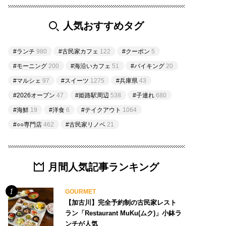
人気おすすめタグ
#ランチ
980
#古民家カフェ
122
#クーポン
5
#モーニング
200
#海沿いカフェ
51
#バイキング
20
#マルシェ
97
#スイーツ
1275
#兵庫県
43
#2026オープン
47
#姫路駅周辺
538
#子連れ
680
#海鮮
19
#洋食
6
#テイクアウト
1064
#○○専門店
462
#古民家リノベ
21
月間人気記事ランキング
GOURMET
【加古川】完全予約制の古民家レスト
ラン「Restaurant MuKu(ムク)」小鉢ラ
ンチが人気