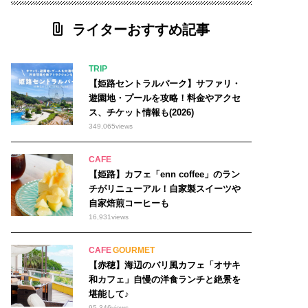
ライターおすすめ記事
TRIP
【姫路セントラルパーク】サファリ・
遊園地・プールを攻略！料金やアクセ
ス、チケット情報も(2026)
349,065
views
CAFE
【姫路】カフェ「enn coffee」のラン
チがリニューアル！自家製スイーツや
自家焙煎コーヒーも
16,931
views
CAFE
GOURMET
【赤穂】海辺のバリ風カフェ「オサキ
和カフェ」自慢の洋食ランチと絶景を
堪能して♪
95,346
views