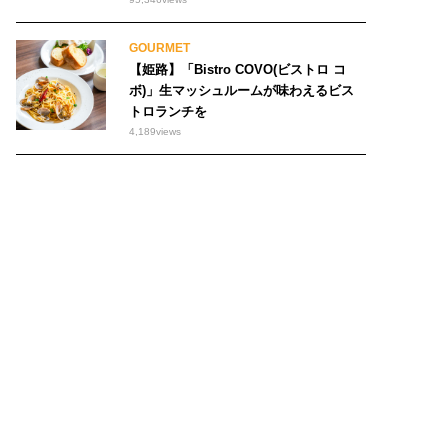
GOURMET
【姫路】「Bistro COVO(ビストロ コ
ボ)」生マッシュルームが味わえるビス
トロランチを
4,189
views