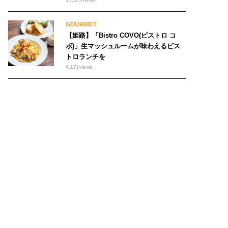
GOURMET
【姫路】「Bistro COVO(ビストロ コ
ボ)」生マッシュルームが味わえるビス
トロランチを
4,171
views