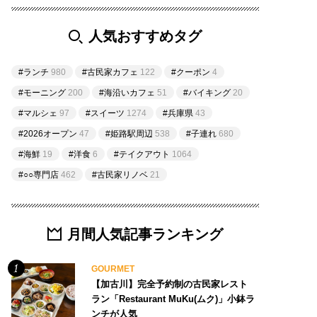
人気おすすめタグ
#ランチ
980
#古民家カフェ
122
#クーポン
4
#モーニング
200
#海沿いカフェ
51
#バイキング
20
#マルシェ
97
#スイーツ
1274
#兵庫県
43
#2026オープン
47
#姫路駅周辺
538
#子連れ
680
#海鮮
19
#洋食
6
#テイクアウト
1064
#○○専門店
462
#古民家リノベ
21
月間人気記事ランキング
GOURMET
【加古川】完全予約制の古民家レスト
ラン「Restaurant MuKu(ムク)」小鉢ラ
ンチが人気