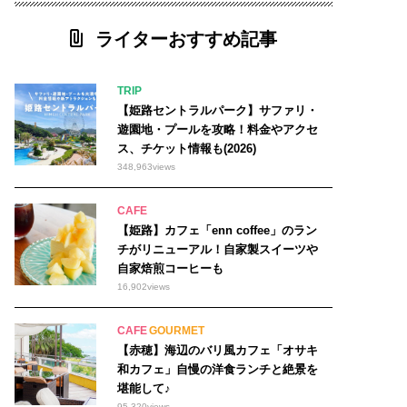
ライターおすすめ記事
TRIP
【姫路セントラルパーク】サファリ・
遊園地・プールを攻略！料金やアクセ
ス、チケット情報も(2026)
348,963
views
CAFE
【姫路】カフェ「enn coffee」のラン
チがリニューアル！自家製スイーツや
自家焙煎コーヒーも
16,902
views
CAFE
GOURMET
【赤穂】海辺のバリ風カフェ「オサキ
和カフェ」自慢の洋食ランチと絶景を
堪能して♪
95,320
views