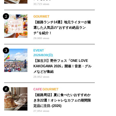
30,715 views
GOURMET
【姫路ランチ14選】地元ライターが厳
選した人気店の“おすすめ絶品ラン
チ”を紹介！
29,968 views
EVENT
2026/8/30(日)
【加古川】野外フェス「ONE LOVE
KAKOGAWA 2026」開催！音楽・グル
メなどが集結
28,952 views
CAFE
GOURMET
【姫路周辺】夏に食べたいおすすめか
き氷22選！オシャレなカフェの期間限
定品に注目♪(2026)
27,954 views