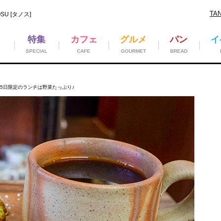
TA
U [タノス]
特集
カフェ
グルメ
パン
イ
SPECIAL
CAFE
GOURMET
BREAD
月25日限定のランチは野菜たっぷり♪