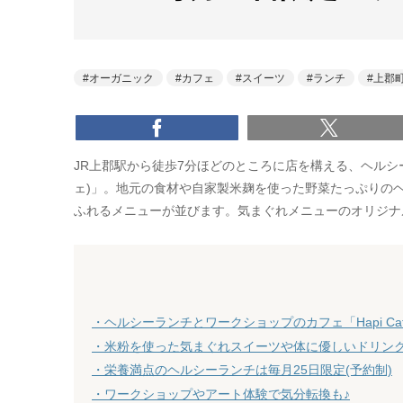
オーガニック
カフェ
スイーツ
ランチ
上郡
JR上郡駅から徒歩7分ほどのところに店を構える、ヘルシーラ
ェ)」。地元の食材や自家製米麹を使った野菜たっぷりの
ふれるメニューが並びます。気まぐれメニューのオリジナ
・ヘルシーランチとワークショップのカフェ「Hapi Caf
・米粉を使った気まぐれスイーツや体に優しいドリン
・栄養満点のヘルシーランチは毎月25日限定(予約制)
・ワークショップやアート体験で気分転換も♪