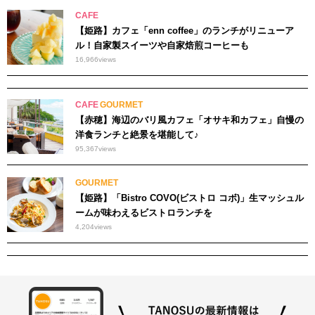
CAFE
【姫路】カフェ「enn coffee」のランチがリニューア
ル！自家製スイーツや自家焙煎コーヒーも
16,966
views
CAFE
GOURMET
【赤穂】海辺のバリ風カフェ「オサキ和カフェ」自慢の
洋食ランチと絶景を堪能して♪
95,367
views
GOURMET
【姫路】「Bistro COVO(ビストロ コボ)」生マッシュル
ームが味わえるビストロランチを
4,204
views