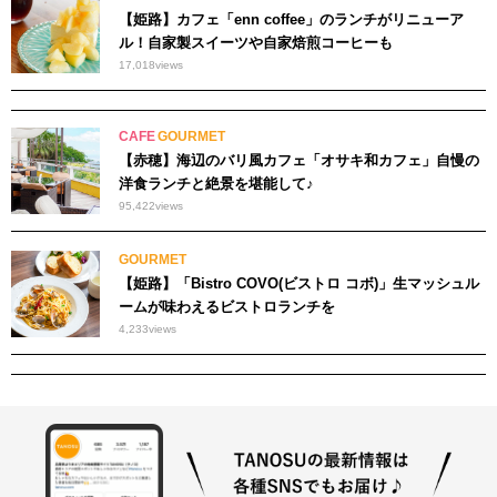
【姫路】カフェ「enn coffee」のランチがリニューア
ル！自家製スイーツや自家焙煎コーヒーも
17,018
views
CAFE
GOURMET
【赤穂】海辺のバリ風カフェ「オサキ和カフェ」自慢の
洋食ランチと絶景を堪能して♪
95,422
views
GOURMET
【姫路】「Bistro COVO(ビストロ コボ)」生マッシュル
ームが味わえるビストロランチを
4,233
views