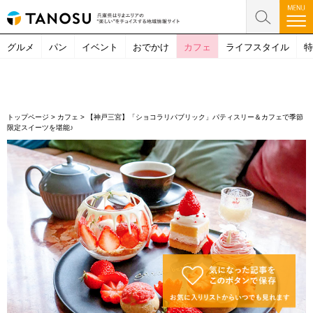
グルメ
パン
イベント
おでかけ
カフェ
ライフスタイル
特
トップページ
>
カフェ
>
【神戸三宮】「ショコラリパブリック」パティスリー＆カフェで季節
限定スイーツを堪能♪