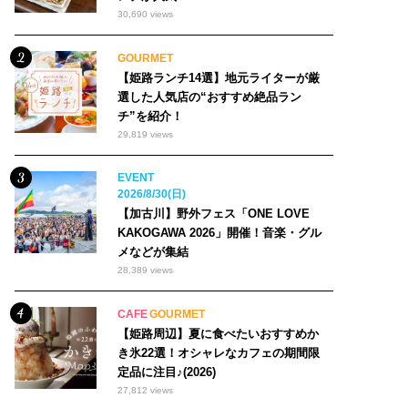
30,690 views
GOURMET
【姫路ランチ14選】地元ライターが厳
選した人気店の“おすすめ絶品ラン
チ”を紹介！
29,819 views
EVENT
2026/8/30(日)
【加古川】野外フェス「ONE LOVE
KAKOGAWA 2026」開催！音楽・グル
メなどが集結
28,389 views
CAFE
GOURMET
【姫路周辺】夏に食べたいおすすめか
き氷22選！オシャレなカフェの期間限
定品に注目♪(2026)
27,812 views