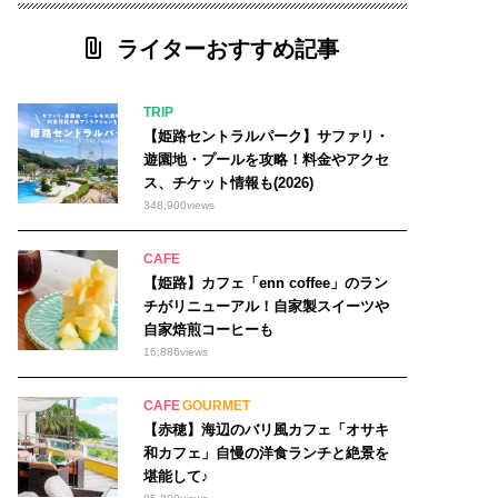
ライターおすすめ記事
TRIP
【姫路セントラルパーク】サファリ・
遊園地・プールを攻略！料金やアクセ
ス、チケット情報も(2026)
348,900
views
CAFE
【姫路】カフェ「enn coffee」のラン
チがリニューアル！自家製スイーツや
自家焙煎コーヒーも
16,886
views
CAFE
GOURMET
【赤穂】海辺のバリ風カフェ「オサキ
和カフェ」自慢の洋食ランチと絶景を
堪能して♪