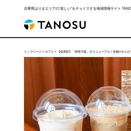
兵庫県はりまエリアの“楽しい”をチョイスする地域情報サイト TANOS
トップページ
>
カフェ
>
【稲美町】「喫茶万葉」がリニューアル！名物のわらび