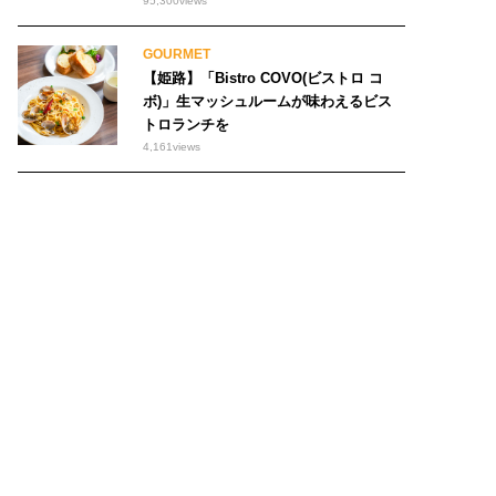
95,300
views
GOURMET
【姫路】「Bistro COVO(ビストロ コ
ボ)」生マッシュルームが味わえるビス
トロランチを
4,161
views