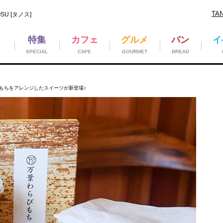
TA
U [タノス]
特集
カフェ
グルメ
パン
イ
SPECIAL
CAFE
GOURMET
BREAD
もちをアレンジしたスイーツが新登場♪