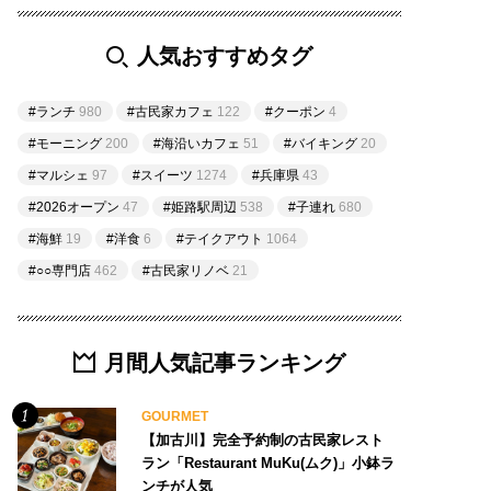
人気おすすめタグ
#ランチ
980
#古民家カフェ
122
#クーポン
4
#モーニング
200
#海沿いカフェ
51
#バイキング
20
#マルシェ
97
#スイーツ
1274
#兵庫県
43
#2026オープン
47
#姫路駅周辺
538
#子連れ
680
#海鮮
19
#洋食
6
#テイクアウト
1064
#○○専門店
462
#古民家リノベ
21
月間人気記事ランキング
GOURMET
【加古川】完全予約制の古民家レスト
ラン「Restaurant MuKu(ムク)」小鉢ラ
ンチが人気