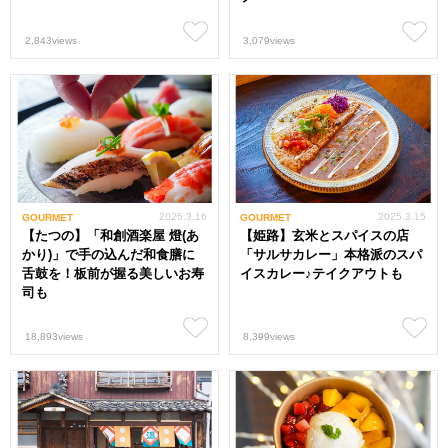
2,843views
3,079views
2025.3.16
2025.3.15
GOURMET
GOURMET
【たつの】「和創酒楽屋 燈(あ
【姫路】玄米とスパイスの店
かり)」で手の込んだ和食膳に
「サルサカレー」本格派のスパ
舌鼓を！板前が握る美しいお寿
イスカレー♪テイクアウトも
司も
18,893views
8,399views