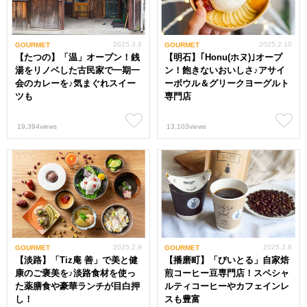
2025.3.8
2025.2.10
GOURMET
GOURMET
【たつの】「温」オープン！銭
【明石】｢Honu(ホヌ)｣オープ
湯をリノベした古民家で一期一
ン！飽きないおいしさ♪アサイ
会のカレーを♪気まぐれスイー
ーボウル＆グリークヨーグルト
ツも
専門店
19,394views
13,103views
2025.2.9
2025.2.8
GOURMET
GOURMET
【淡路】「Tiz庵 善」で美と健
【播磨町】「びいとる」自家焙
康のご褒美を♪淡路食材を使っ
煎コーヒー豆専門店！スペシャ
た薬膳食や豪華ランチが目白押
ルティコーヒーやカフェインレ
し！
スも豊富