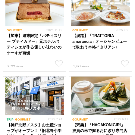
2025.11.12
2025.9.9
GOURMET
GOURMET
【加東】週末限定「パティスリ
【淡路】「TRATTORIA
ー プティカドー」元ホテルパ
amarancia」オーシャンビュー
ティシエが作る優しい味わいの
で味わう本格イタリアン♪
ケーキが自慢
9,721views
1,477views
2025.7.24
2025.6.17
TRIP
GOURMET
GOURMET
【神戸北野ノスタ】お土産ショ
【宍粟】「HAGAKONIGIRI」
ップがオープン！「旧北野小学
波賀の米で握るおにぎり専門店