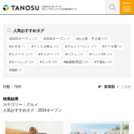
人気おすすめタグ
#2025オープン
137
#2026オープン
47
#お土産・手土産
550
#かき氷
71
#インスタ映え
413
#グルメイベント
275
#ケーキ屋
38
#スイーツ
1275
#ディナー
175
#パフェ
140
#ペットOK
158
#モーニング
200
#ランチ
980
#姫路駅周辺
538
#子連れ
680
#海鮮
19
件数：79件
新着順
人気順
検索結果
カテゴリー：グルメ
人気おすすめタグ：2024オープン