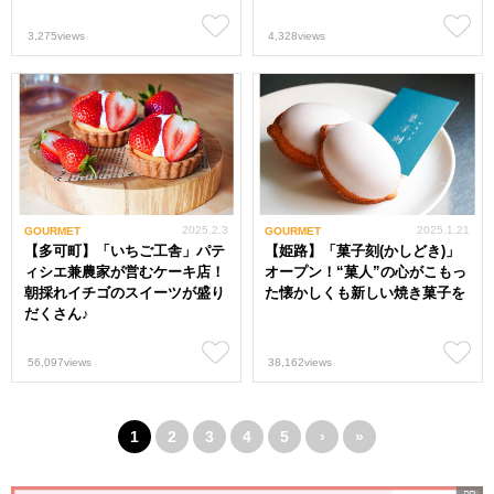
3,275views
4,328views
2025.2.3
2025.1.21
GOURMET
GOURMET
【多可町】「いちご工舎」パテ
【姫路】「菓子刻(かしどき)」
ィシエ兼農家が営むケーキ店！
オープン！“菓人”の心がこもっ
朝採れイチゴのスイーツが盛り
た懐かしくも新しい焼き菓子を
だくさん♪
56,097views
38,162views
1
2
3
4
5
›
»