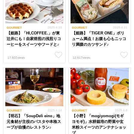
2025.4.30
2025.4.21
GOURMET
GOURMET
【姫路】「HI,COFFEE.」が東
【姫路】「TIGER ONE」ボリ
辻井にも！自家焙煎の浅煎りコ
ューム満点！お腹も心もニッコ
ーヒーをスイーツやフードと♪
リ満腹のカツサンド♪
17,932views
12,617views
2025.4.14
2025.4.8
GOURMET
GOURMET
【明石】「SoupDeli eino」地
【小野】「mogiyomogi(モギ
元食材が主役のパスタや本格ス
ヨモギ)」水耕栽培の野菜や玄
ープが自慢のレストラン♪
米粉スイーツのアンテナショッ
プ