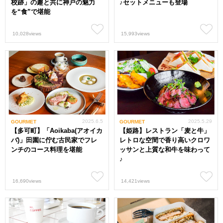
校跡」の趣と共に神戸の魅力
♪セットメニューも登場
を“食”で堪能
10,028views
15,993views
2025.6.5
2025.5.29
GOURMET
GOURMET
【多可町】「Aoikaba(アオイカ
【姫路】レストラン「麦と牛」
バ)」田園に佇む古民家でフレ
レトロな空間で香り高いクロワ
ンチのコース料理を堪能
ッサンと上質な和牛を味わって
♪
16,690views
14,421views