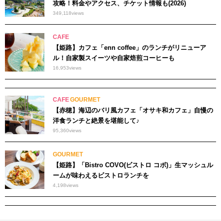
攻略！料金やアクセス、チケット情報も(2026)
349,118
views
CAFE
【姫路】カフェ「enn coffee」のランチがリニューア
ル！自家製スイーツや自家焙煎コーヒーも
16,953
views
CAFE
GOURMET
【赤穂】海辺のバリ風カフェ「オサキ和カフェ」自慢の
洋食ランチと絶景を堪能して♪
95,360
views
GOURMET
【姫路】「Bistro COVO(ビストロ コボ)」生マッシュル
ームが味わえるビストロランチを
4,198
views