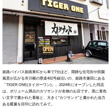
姫路バイパス姫路東ICから車で7分ほど、閑静な住宅街や田園
風景が広がる市川横の県道402号線沿いの、姫路市兼田にある
「TIGER ONE(タイガーワン)」。2024年にオープンした同店
は、ボリューム満点のカツサンドが名物のお店です。黒に黄色
い文字で書かれた看板と、大きく“カツサンド”と書かれた迫力
ある暖簾を目印に訪れてみて。