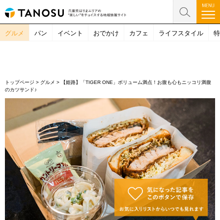
グルメ
パン
イベント
おでかけ
カフェ
ライフスタイル
特
トップページ
>
グルメ
>
【姫路】「TIGER ONE」ボリューム満点！お腹も心もニッコリ満腹
のカツサンド♪