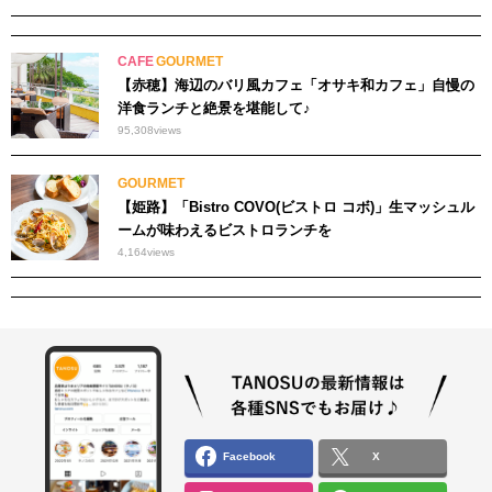
CAFE
GOURMET
【赤穂】海辺のバリ風カフェ「オサキ和カフェ」自慢の
洋食ランチと絶景を堪能して♪
95,308
views
GOURMET
【姫路】「Bistro COVO(ビストロ コボ)」生マッシュル
ームが味わえるビストロランチを
4,164
views
Facebook
X