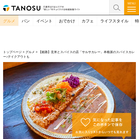
グルメ
パン
イベント
おでかけ
カフェ
ライフスタイル
特
トップページ
>
グルメ
>
【姫路】玄米とスパイスの店「サルサカレー」本格派のスパイスカレ
ー♪テイクアウトも