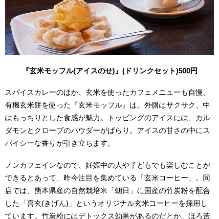
『玄米モッフル(アイスのせ)』(ドリンクセット)500円
スパイスカレーのほか、玄米を使ったカフェメニューも自慢。
有機玄米餅を使った『玄米モッフル』は、外側はサクサク、中
はもっちりとした食感が魅力。トッピングのアイスには、カル
ダモンとクローブのパウダーがぱらり。アイスの甘さの中にス
パイシーな香りが引き立ちます。
ノンカフェインなので、妊娠中の人や子どもでも楽しむことが
できるとあって、昨今注目を集めている「玄米コーヒー」。同
店では、熊本県産の自然栽培米「朝日」に国産の竹炭粉を配合
した「喜玄(きげん)」というオリジナル玄米コーヒーを採用し
ています。竹炭粉にはデトックス効果があるのだとか。ほろ苦