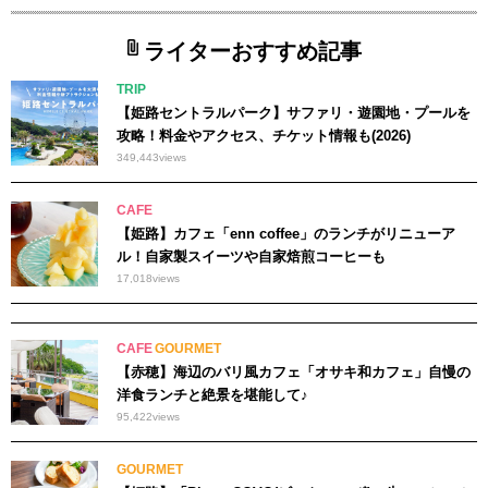
ライターおすすめ記事
TRIP
【姫路セントラルパーク】サファリ・遊園地・プールを
攻略！料金やアクセス、チケット情報も(2026)
349,443
views
CAFE
【姫路】カフェ「enn coffee」のランチがリニューア
ル！自家製スイーツや自家焙煎コーヒーも
17,018
views
CAFE
GOURMET
【赤穂】海辺のバリ風カフェ「オサキ和カフェ」自慢の
洋食ランチと絶景を堪能して♪
95,422
views
GOURMET