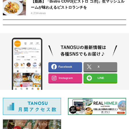
【姫路】「Bistro COVO(ビストロ コボ)」生マッシュル
ームが味わえるビストロランチを
4,234
views
Facebook
X
Instagram
LINE