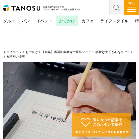
グルメ
パン
イベント
おでかけ
カフェ
ライフスタイル
特
トップページ
>
おでかけ
>
【姫路】書写山圓教寺で写経デビュー♪多忙な女子が心をリセット
する秘密の場所