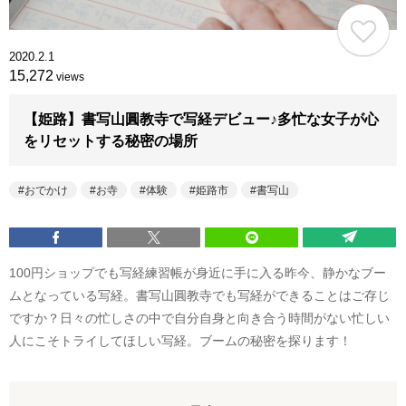
2020.2.1
15,272
views
【姫路】書写山圓教寺で写経デビュー♪多忙な女子が心
をリセットする秘密の場所
おでかけ
お寺
体験
姫路市
書写山
100円ショップでも写経練習帳が身近に手に入る昨今、静かなブー
ムとなっている写経。書写山圓教寺でも写経ができることはご存じ
ですか？日々の忙しさの中で自分自身と向き合う時間がない忙しい
人にこそトライしてほしい写経。ブームの秘密を探ります！