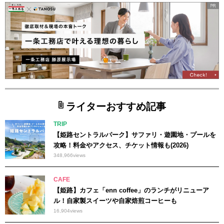
ライターおすすめ記事
TRIP
【姫路セントラルパーク】サファリ・遊園地・プールを
攻略！料金やアクセス、チケット情報も(2026)
348,966
views
CAFE
【姫路】カフェ「enn coffee」のランチがリニューア
ル！自家製スイーツや自家焙煎コーヒーも
16,904
views