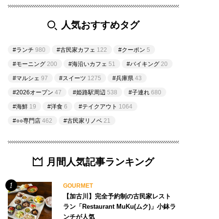
人気おすすめタグ
#ランチ
980
#古民家カフェ
122
#クーポン
5
#モーニング
200
#海沿いカフェ
51
#バイキング
20
#マルシェ
97
#スイーツ
1275
#兵庫県
43
#2026オープン
47
#姫路駅周辺
538
#子連れ
680
#海鮮
19
#洋食
6
#テイクアウト
1064
#○○専門店
462
#古民家リノベ
21
月間人気記事ランキング
GOURMET
【加古川】完全予約制の古民家レスト
ラン「Restaurant MuKu(ムク)」小鉢ラ
ンチが人気