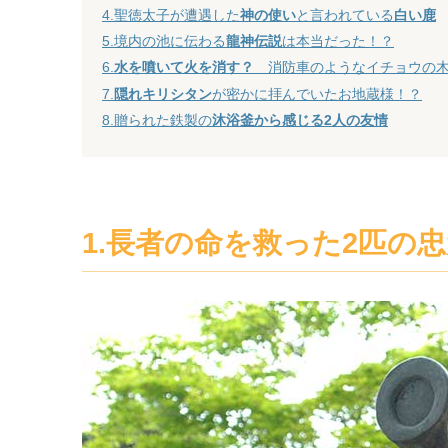
4.聖徳太子が遭遇した
神の使い
と言われている
白い鹿
5.境内の池に伝わる
龍神伝説
は本当だった！？
6.
水を噴いて火を消す？
消防車のようなイチョウの
7.
隠れキリシタン
が密かに拝んでいたお地蔵様！？
8.贈られた鉄製の
沐浴釜から感じる2人の友情
1.長者の命を救った2匹の