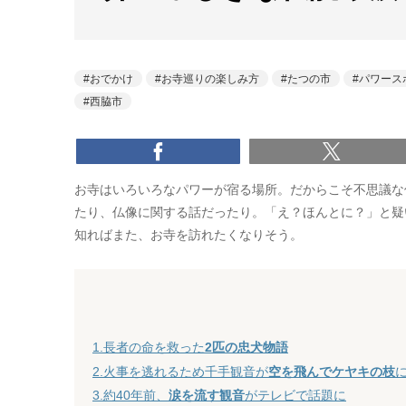
おでかけ
お寺巡りの楽しみ方
たつの市
パワース
西脇市
お寺はいろいろなパワーが宿る場所。だからこそ不思議な
たり、仏像に関する話だったり。「え？ほんとに？」と疑
知ればまた、お寺を訪れたくなりそう。
1.長者の命を救った
2匹の忠犬物語
2.火事を逃れるため千手観音が
空を飛んでケヤキの枝
3.約40年前、
涙を流す観音
がテレビで話題に