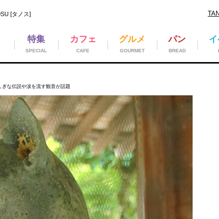
TA
U [タノス]
特集
カフェ
グルメ
パン
イ
SPECIAL
CAFE
GOURMET
BREAD
しぎな伝説や涙を流す観音が話題