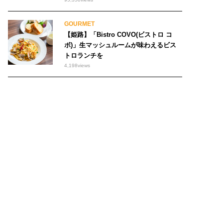
GOURMET
【姫路】「Bistro COVO(ビストロ コ
ボ)」生マッシュルームが味わえるビス
トロランチを
4,198
views