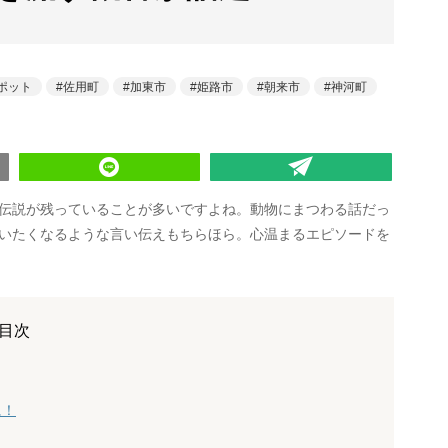
ポット
佐用町
加東市
姫路市
朝来市
神河町
伝説が残っていることが多いですよね。動物にまつわる話だっ
いたくなるような言い伝えもちらほら。心温まるエピソードを
目次
に！