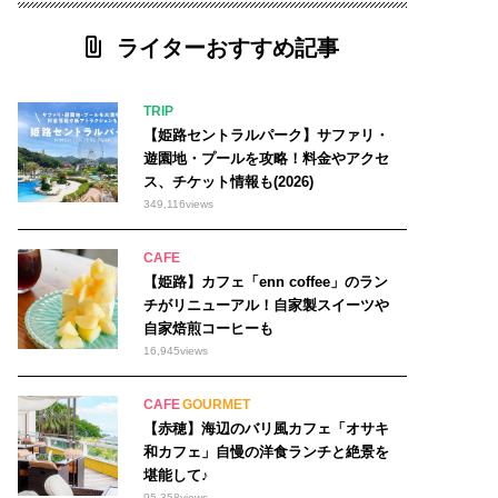
ライターおすすめ記事
TRIP
【姫路セントラルパーク】サファリ・
遊園地・プールを攻略！料金やアクセ
ス、チケット情報も(2026)
349,116
views
CAFE
【姫路】カフェ「enn coffee」のラン
チがリニューアル！自家製スイーツや
自家焙煎コーヒーも
16,945
views
CAFE
GOURMET
【赤穂】海辺のバリ風カフェ「オサキ
和カフェ」自慢の洋食ランチと絶景を
堪能して♪
95,358
views