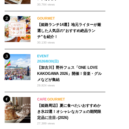
30,764 views
GOURMET
【姫路ランチ14選】地元ライターが厳
選した人気店の“おすすめ絶品ラン
チ”を紹介！
30,130 views
EVENT
2026/8/30(日)
【加古川】野外フェス「ONE LOVE
KAKOGAWA 2026」開催！音楽・グル
メなどが集結
29,924 views
CAFE
GOURMET
【姫路周辺】夏に食べたいおすすめか
き氷22選！オシャレなカフェの期間限
定品に注目♪(2026)
27,389 views