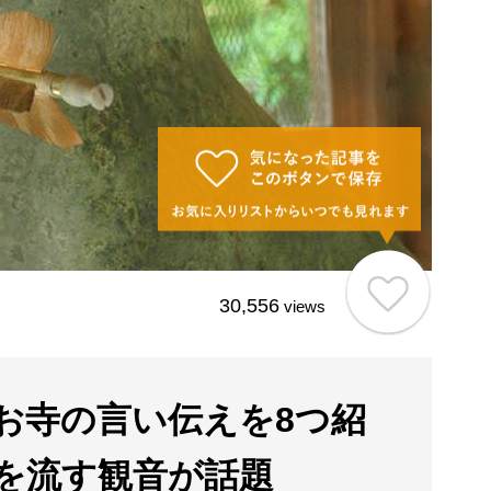
30,556
views
お寺の言い伝えを8つ紹
を流す観音が話題