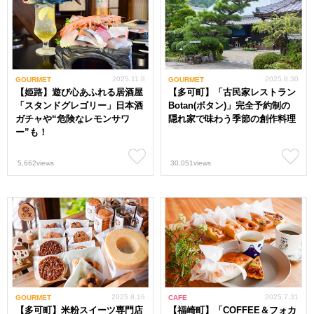
2025.11.8
2025.8.30
GOURMET
GOURMET
【姫路】遊び心あふれる居酒屋
【多可町】「古民家レストラン
「スタンドグレゴリー」日本酒
Botan(ボタン)」完全予約制の
ガチャや“危険なレモンサワ
隠れ家で味わう季節の創作料理
ー”も！
5,662views
30,051views
2025.8.16
2025.7.31
GOURMET
CAFE
【多可町】米粉スイーツ専門店
【福崎町】「COFFEE＆フォカ