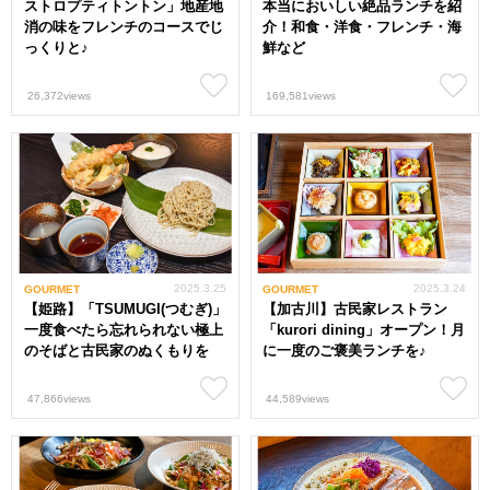
ストロプティトントン」地産地
本当においしい絶品ランチを紹
消の味をフレンチのコースでじ
介！和食・洋食・フレンチ・海
っくりと♪
鮮など
26,372views
169,581views
2025.3.25
2025.3.24
GOURMET
GOURMET
【姫路】「TSUMUGI(つむぎ)」
【加古川】古民家レストラン
一度食べたら忘れられない極上
「kurori dining」オープン！月
のそばと古民家のぬくもりを
に一度のご褒美ランチを♪
47,866views
44,589views