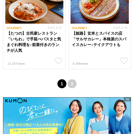
2025.3.22
2025.3.15
GOURMET
GOURMET
【たつの】古民家レストラン
【姫路】玄米とスパイスの店
「いちわ」で手延べパスタと気
「サルサカレー」本格派のスパ
まぐれ料理を♪前菜付きのラン
イスカレー♪テイクアウトも
チが人気
12,167views
8,399views
1
2