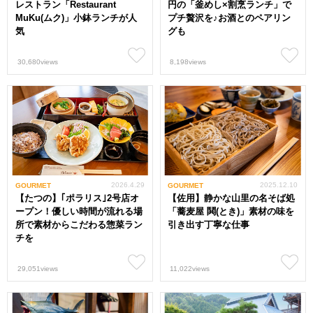
レストラン「Restaurant
円の「釜めし×割烹ランチ」で
MuKu(ムク)」小鉢ランチが人
プチ贅沢を♪お酒とのペアリン
気
グも
30,680views
8,198views
2026.4.29
2025.12.10
GOURMET
GOURMET
【たつの】｢ポラリス｣2号店オ
【佐用】静かな山里の名そば処
ープン！優しい時間が流れる場
「蕎麦屋 鬨(とき)」素材の味を
所で素材からこだわる惣菜ラン
引き出す丁寧な仕事
チを
29,051views
11,022views