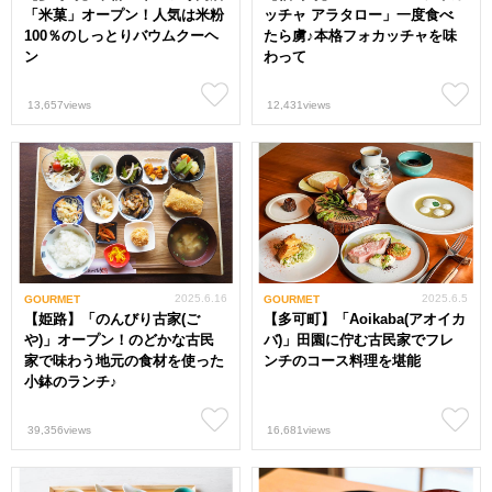
「米菓」オープン！人気は米粉
ッチャ アラタロー」一度食べ
100％のしっとりバウムクーヘ
たら虜♪本格フォカッチャを味
ン
わって
13,657views
12,431views
2025.6.16
2025.6.5
GOURMET
GOURMET
【姫路】「のんびり古家(ご
【多可町】「Aoikaba(アオイカ
や)」オープン！のどかな古民
バ)」田園に佇む古民家でフレ
家で味わう地元の食材を使った
ンチのコース料理を堪能
小鉢のランチ♪
39,356views
16,681views