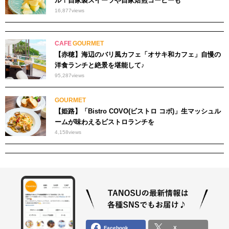
ル！自家製スイーツや自家焙煎コーヒーも
16,877
views
CAFE
GOURMET
【赤穂】海辺のバリ風カフェ「オサキ和カフェ」自慢の
洋食ランチと絶景を堪能して♪
95,287
views
GOURMET
【姫路】「Bistro COVO(ビストロ コボ)」生マッシュル
ームが味わえるビストロランチを
4,158
views
Facebook
X