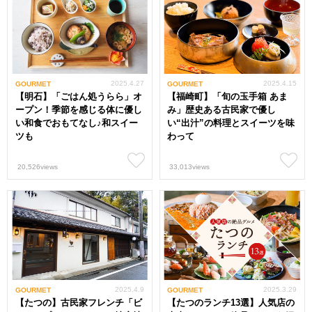
2025.4.27
2025.4.15
GOURMET
GOURMET
【明石】「ごはん処うらら」オ
【福崎町】「旬の玉手箱 あま
ープン！季節を感じる体に優し
み」歴史ある古民家で優し
い和食でおもてなし♪和スイー
い“出汁”の料理とスイーツを味
ツも
わって
20,526views
33,013views
2025.4.9
2025.3.29
GOURMET
GOURMET
【たつの】古民家フレンチ「ビ
【たつのランチ13選】人気店の