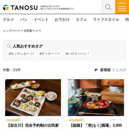
グルメ
パン
イベント
おでかけ
カフェ
ライフスタイル
特
トップページ
>
古民家リノベ
人気おすすめタグ
#キッチンカー
20
#ディナー
175
#ハロウィーン
7
件数：21件
新着順
人気順
2026.7.20
2026.7.15
GOURMET
GOURMET
【加古川】完全予約制の古民家
【姫路】「杢(もく)酒場」3,000