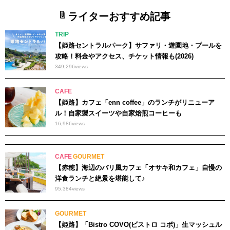
ライターおすすめ記事
TRIP
【姫路セントラルパーク】サファリ・遊園地・プールを
攻略！料金やアクセス、チケット情報も(2026)
349,296
views
CAFE
【姫路】カフェ「enn coffee」のランチがリニューア
ル！自家製スイーツや自家焙煎コーヒーも
16,986
views
CAFE
GOURMET
【赤穂】海辺のバリ風カフェ「オサキ和カフェ」自慢の
洋食ランチと絶景を堪能して♪
95,384
views
GOURMET
【姫路】「Bistro COVO(ビストロ コボ)」生マッシュル