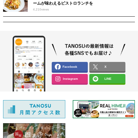
ームが味わえるビストロランチを
4,210
views
Facebook
X
Instagram
LINE