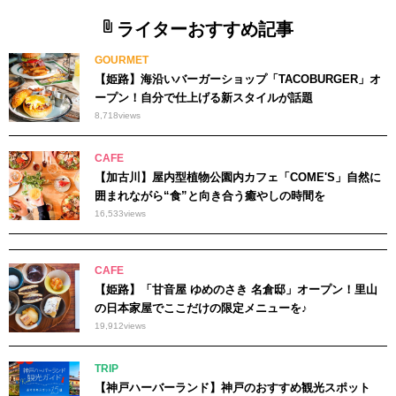
ライターおすすめ記事
GOURMET
【姫路】海沿いバーガーショップ「TACOBURGER」オ
ープン！自分で仕上げる新スタイルが話題
8,718
views
CAFE
【加古川】屋内型植物公園内カフェ「COME'S」自然に
囲まれながら“食”と向き合う癒やしの時間を
16,533
views
CAFE
【姫路】「甘音屋 ゆめのさき 名倉邸」オープン！里山
の日本家屋でここだけの限定メニューを♪
19,912
views
TRIP
【神戸ハーバーランド】神戸のおすすめ観光スポット