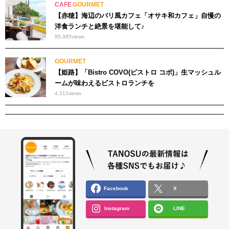
CAFE
GOURMET
【赤穂】海辺のバリ風カフェ「オサキ和カフェ」自慢の
洋食ランチと絶景を堪能して♪
95,385
views
GOURMET
【姫路】「Bistro COVO(ビストロ コボ)」生マッシュル
ームが味わえるビストロランチを
4,212
views
Facebook
X
Instagram
LINE