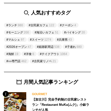
人気おすすめタグ
#ランチ
980
#古民家カフェ
122
#クーポン
4
#モーニング
200
#海沿いカフェ
51
#バイキング
20
#マルシェ
97
#スイーツ
1274
#兵庫県
43
#2026オープン
47
#姫路駅周辺
538
#子連れ
680
#海鮮
19
#洋食
6
#テイクアウト
1064
#○○専門店
462
#古民家リノベ
21
月間人気記事ランキング
GOURMET
【加古川】完全予約制の古民家レスト
ラン「Restaurant MuKu(ムク)」小鉢ラ
ンチが人気