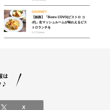
GOURMET
【姫路】「Bistro COVO(ビストロ コ
ボ)」生マッシュルームが味わえるビス
トロランチを
4,172
views
X