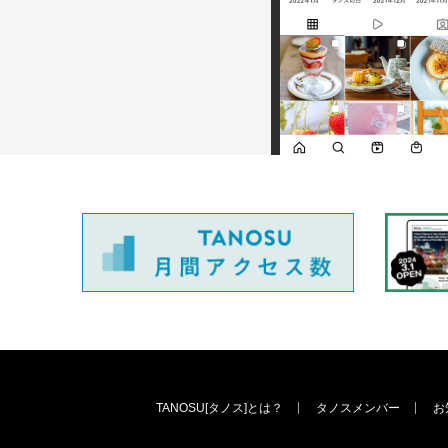
TANOSU[タノス]とは？
タノスメンバー
お