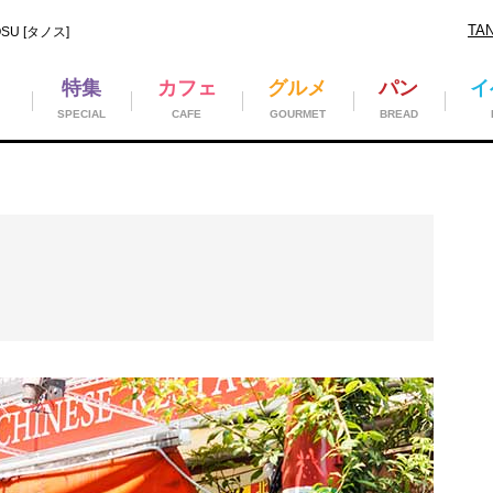
TA
U [タノス]
特集
カフェ
グルメ
パン
イ
SPECIAL
CAFE
GOURMET
BREAD