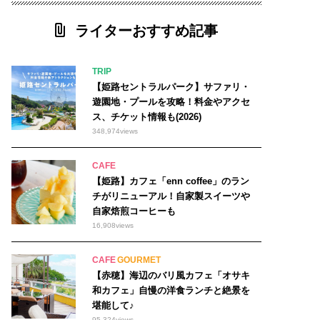
ライターおすすめ記事
TRIP
【姫路セントラルパーク】サファリ・
遊園地・プールを攻略！料金やアクセ
ス、チケット情報も(2026)
348,974
views
CAFE
【姫路】カフェ「enn coffee」のラン
チがリニューアル！自家製スイーツや
自家焙煎コーヒーも
16,908
views
CAFE
GOURMET
【赤穂】海辺のバリ風カフェ「オサキ
和カフェ」自慢の洋食ランチと絶景を
堪能して♪
95,324
views