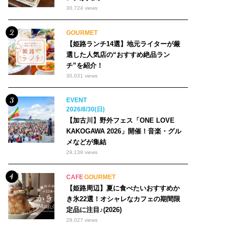
30,724 views
GOURMET
【姫路ランチ14選】地元ライターが厳
選した人気店の“おすすめ絶品ラン
チ”を紹介！
30,031 views
EVENT
2026/8/30(日)
【加古川】野外フェス「ONE LOVE
KAKOGAWA 2026」開催！音楽・グル
メなどが集結
29,139 views
CAFE
GOURMET
【姫路周辺】夏に食べたいおすすめか
き氷22選！オシャレなカフェの期間限
定品に注目♪(2026)
28,027 views