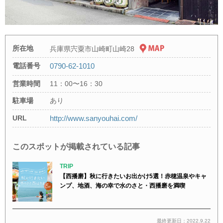
所在地
兵庫県宍粟市山崎町山崎28
電話番号
0790-62-1010
営業時間
11：00〜16：30
駐車場
あり
URL
http://www.sanyouhai.com/
このスポットが掲載されている記事
TRIP
【西播磨】秋に行きたいお出かけ5選！赤穂温泉やキャ
ンプ、地酒、海の幸で水のさと・西播磨を満喫
最終更新日：2022.9.22