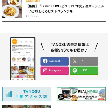
GOURMET
【姫路】「Bistro COVO(ビストロ コボ)」生マッシュル
ームが味わえるビストロランチを
4,216
views
Facebook
X
Instagram
LINE