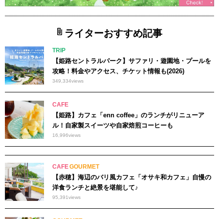
ライターおすすめ記事
TRIP
【姫路セントラルパーク】サファリ・遊園地・プールを
攻略！料金やアクセス、チケット情報も(2026)
349,334
views
CAFE
【姫路】カフェ「enn coffee」のランチがリニューア
ル！自家製スイーツや自家焙煎コーヒーも
16,996
views
CAFE
GOURMET
【赤穂】海辺のバリ風カフェ「オサキ和カフェ」自慢の
洋食ランチと絶景を堪能して♪
95,391
views