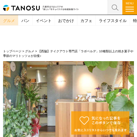
グルメ
パン
イベント
おでかけ
カフェ
ライフスタイル
特
トップページ
>
グルメ
>
【西脇】テイクアウト専門店「ラボベルデ」10種類以上の焼き菓子や
季節のマリトッツォが自慢♪