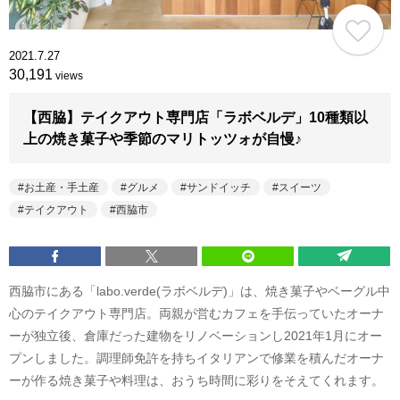
2021.7.27
30,191
views
【西脇】テイクアウト専門店「ラボベルデ」10種類以
上の焼き菓子や季節のマリトッツォが自慢♪
お土産・手土産
グルメ
サンドイッチ
スイーツ
テイクアウト
西脇市
西脇市にある「labo.verde(ラボベルデ)」は、焼き菓子やベーグル中
心のテイクアウト専門店。両親が営むカフェを手伝っていたオーナ
ーが独立後、倉庫だった建物をリノベーションし2021年1月にオー
プンしました。調理師免許を持ちイタリアンで修業を積んだオーナ
ーが作る焼き菓子や料理は、おうち時間に彩りをそえてくれます。