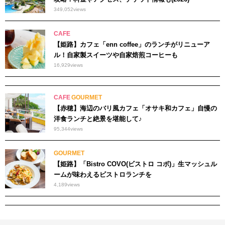
349,052
views
CAFE
【姫路】カフェ「enn coffee」のランチがリニューア
ル！自家製スイーツや自家焙煎コーヒーも
16,929
views
CAFE
GOURMET
【赤穂】海辺のバリ風カフェ「オサキ和カフェ」自慢の
洋食ランチと絶景を堪能して♪
95,344
views
GOURMET
【姫路】「Bistro COVO(ビストロ コボ)」生マッシュル
ームが味わえるビストロランチを
4,189
views