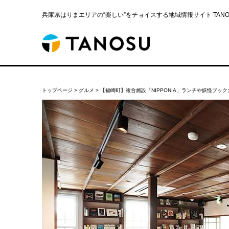
兵庫県はりまエリアの“楽しい”をチョイスする地域情報サイト TANOS
トップページ
>
グルメ
>
【福崎町】複合施設「NIPPONIA」ランチや妖怪ブッ