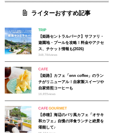
ライターおすすめ記事
TRIP
【姫路セントラルパーク】サファリ・
遊園地・プールを攻略！料金やアクセ
ス、チケット情報も(2026)
348,784
views
CAFE
【姫路】カフェ「enn coffee」のラン
チがリニューアル！自家製スイーツや
自家焙煎コーヒーも
16,855
views
CAFE
GOURMET
【赤穂】海辺のバリ風カフェ「オサキ
和カフェ」自慢の洋食ランチと絶景を
堪能して♪