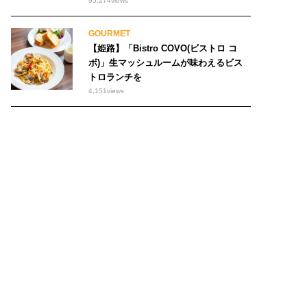
95,274
views
GOURMET
【姫路】「Bistro COVO(ビストロ コ
ボ)」生マッシュルームが味わえるビス
トロランチを
4,151
views