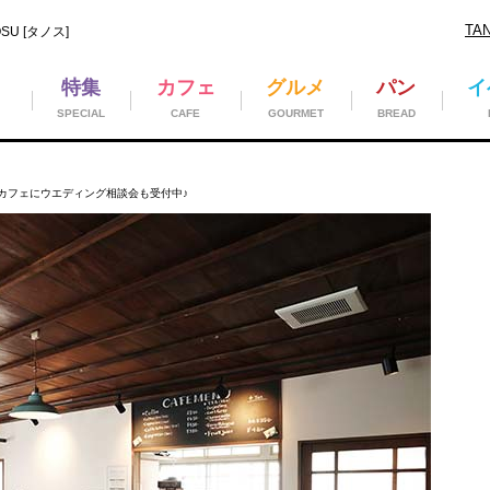
TA
U [タノス]
特集
カフェ
グルメ
パン
イ
SPECIAL
CAFE
GOURMET
BREAD
クカフェにウエディング相談会も受付中♪