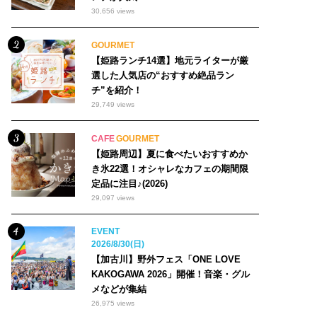
30,656 views
GOURMET
【姫路ランチ14選】地元ライターが厳
選した人気店の“おすすめ絶品ラン
チ”を紹介！
29,749 views
CAFE
GOURMET
【姫路周辺】夏に食べたいおすすめか
き氷22選！オシャレなカフェの期間限
定品に注目♪(2026)
29,097 views
EVENT
2026/8/30(日)
【加古川】野外フェス「ONE LOVE
KAKOGAWA 2026」開催！音楽・グル
メなどが集結
26,975 views