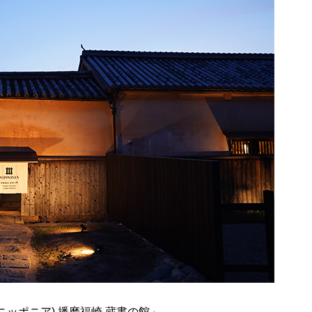
(ニッポニア) 播磨福崎 蔵書の館」。