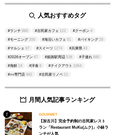
人気おすすめタグ
#ランチ
980
#古民家カフェ
122
#クーポン
4
#モーニング
200
#海沿いカフェ
51
#バイキング
20
#マルシェ
97
#スイーツ
1274
#兵庫県
43
#2026オープン
47
#姫路駅周辺
538
#子連れ
680
#海鮮
19
#洋食
6
#テイクアウト
1064
#○○専門店
462
#古民家リノベ
21
月間人気記事ランキング
GOURMET
【加古川】完全予約制の古民家レスト
ラン「Restaurant MuKu(ムク)」小鉢ラ
ンチが人気