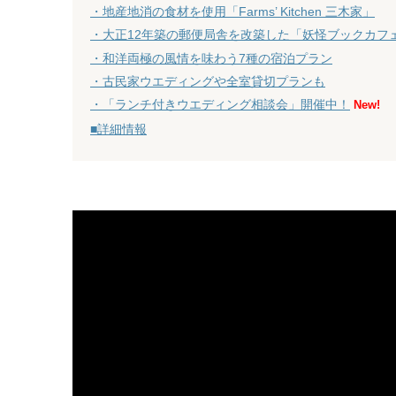
・地産地消の食材を使用「Farms’ Kitchen 三木家」
・大正12年築の郵便局舎を改築した「妖怪ブックカフ
・和洋両極の風情を味わう7種の宿泊プラン
・古民家ウエディングや全室貸切プランも
・「ランチ付きウエディング相談会」開催中！
New!
■詳細情報