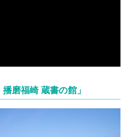
ア) 播磨福崎 蔵書の館」