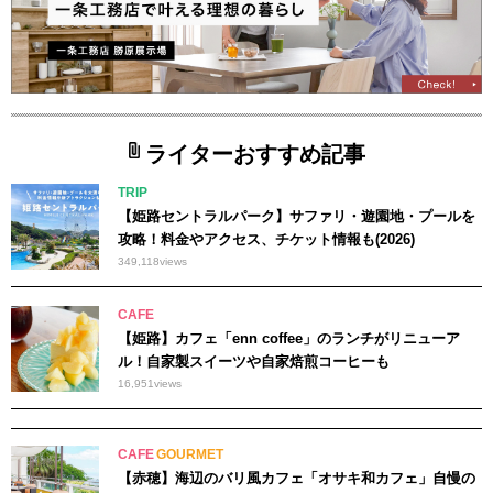
ライターおすすめ記事
TRIP
【姫路セントラルパーク】サファリ・遊園地・プールを
攻略！料金やアクセス、チケット情報も(2026)
349,118
views
CAFE
【姫路】カフェ「enn coffee」のランチがリニューア
ル！自家製スイーツや自家焙煎コーヒーも
16,951
views
CAFE
GOURMET
【赤穂】海辺のバリ風カフェ「オサキ和カフェ」自慢の