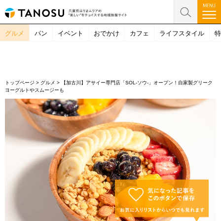
グルメ
パン
イベント
おでかけ
カフェ
ライフスタイル
特
トップページ
>
グルメ
>
【加古川】アサイー専門店「SOL-ソウ-」オープン！自家製グリーク
ヨーグルトやスムージーも