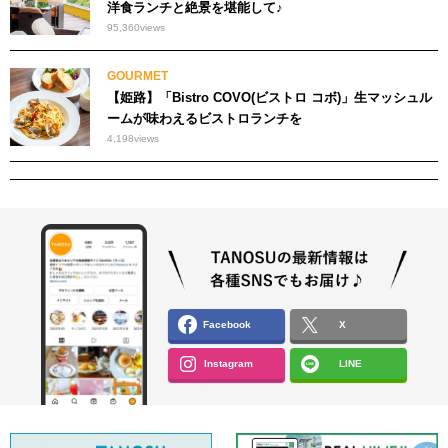
洋食ランチと絶景を堪能して♪
95,360
views
GOURMET
【姫路】「Bistro COVO(ビストロ コボ)」生マッシュル
ームが味わえるビストロランチを
4,198
views
Facebook
X
Instagram
LINE