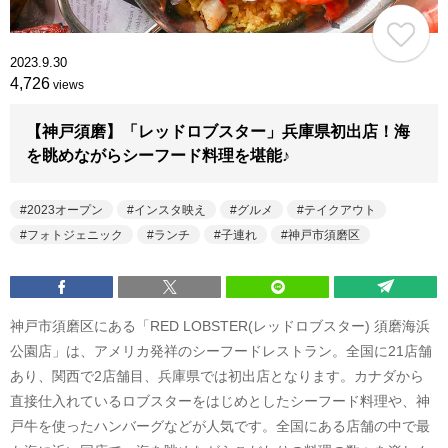
2023.9.30
4,726
views
【神戸須磨】「レッドロブスター」兵庫県初出店！海
を眺めながらシーフード料理を堪能♪
2023オープン
インスタ映え
グルメ
テイクアウト
フォトジェニック
ランチ
子連れ
神戸市須磨区
神戸市須磨区にある「RED LOBSTER(レッドロブスター) 須磨海浜
公園店」は、アメリカ発祥のシーフードレストラン。全国に21店舗
あり、関西で2店舗目、兵庫県では初出店となります。カナダから
直接仕入れているロブスターをはじめとしたシーフード料理や、神
戸牛を使ったハンバーグなどが人気です。全国にある店舗の中で最