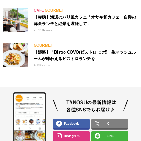
CAFE
GOURMET
【赤穂】海辺のバリ風カフェ「オサキ和カフェ」自慢の
洋食ランチと絶景を堪能して♪
95,358
views
GOURMET
【姫路】「Bistro COVO(ビストロ コボ)」生マッシュル
ームが味わえるビストロランチを
4,198
views
Facebook
X
Instagram
LINE