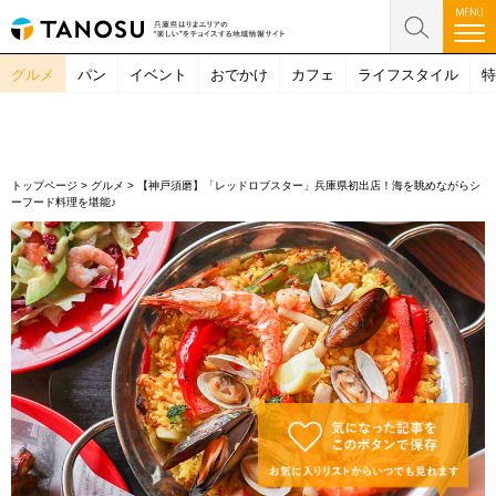
グルメ
パン
イベント
おでかけ
カフェ
ライフスタイル
特
トップページ
>
グルメ
>
【神戸須磨】「レッドロブスター」兵庫県初出店！海を眺めながらシ
ーフード料理を堪能♪