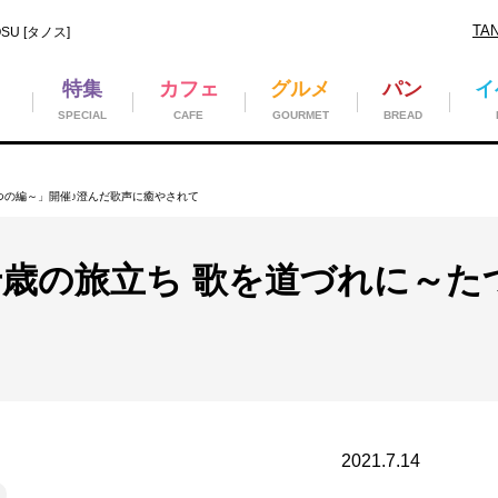
TA
U [タノス]
特集
カフェ
グルメ
パン
イ
SPECIAL
CAFE
GOURMET
BREAD
つの編～」開催♪澄んだ歌声に癒やされて
十歳の旅立ち 歌を道づれに～た
2021.7.14