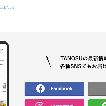
ll.jp/abh/
Facebook