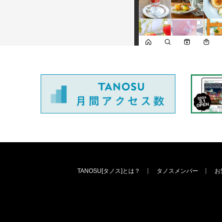
TANOSU[タノス]とは？
タノスメンバー
お