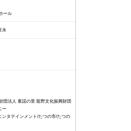
ホール
富永
財団法人 童謡の里 龍野文化振興財団
ニー
ンタテインメント/たつの市/たつの