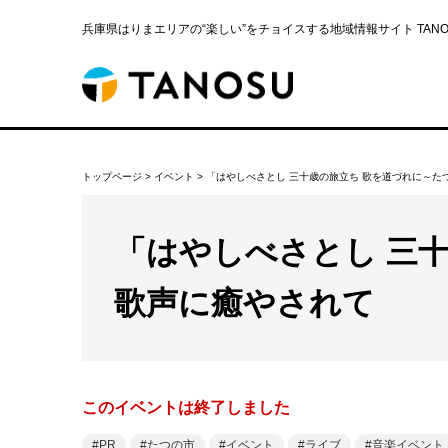
兵庫県はりまエリアの“楽しい”をチョイスする地域情報サイト TANOS
トップページ
>
イベント
>
「はやしべさとし 三十歳の旅立ち 歌を道づれに～た
「はやしべさとし 三
歌声に癒やされて
このイベントは終了しました
PR
たつの市
イベント
ライブ
音楽イベント