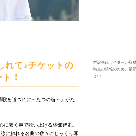
本記事はライターが取材
しれて♪チケットの
時点の情報のため、最
ート！
さい。
叙情歌を道づれに～たつの編～」がた
、心に響く声で歌い上げる林部智史。
琴線に触れる名曲の数々にじっくり耳