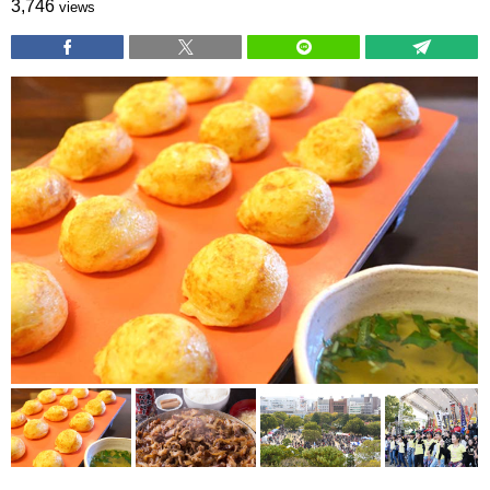
3,746
views