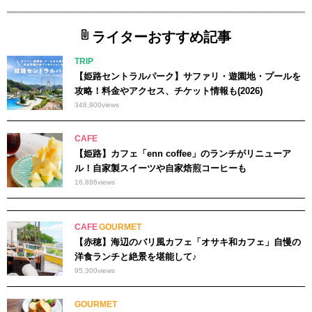
ライターおすすめ記事
TRIP
【姫路セントラルパーク】サファリ・遊園地・プールを
攻略！料金やアクセス、チケット情報も(2026)
348,900
views
CAFE
【姫路】カフェ「enn coffee」のランチがリニューア
ル！自家製スイーツや自家焙煎コーヒーも
16,886
views
CAFE
GOURMET
【赤穂】海辺のバリ風カフェ「オサキ和カフェ」自慢の
洋食ランチと絶景を堪能して♪
95,300
views
GOURMET