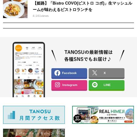
【姫路】「Bistro COVO(ビストロ コボ)」生マッシュル
ームが味わえるビストロランチを
4,161
views
Facebook
X
Instagram
LINE