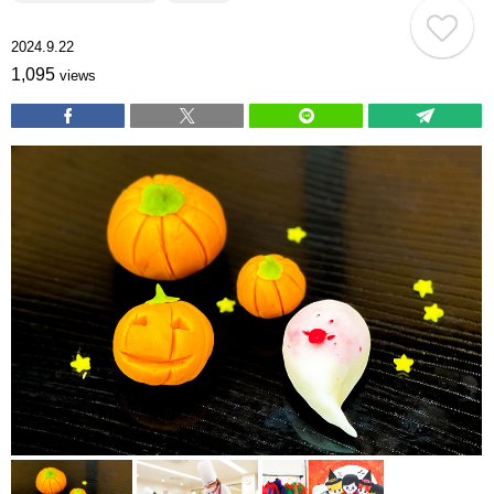
2024.9.22
1,095
views