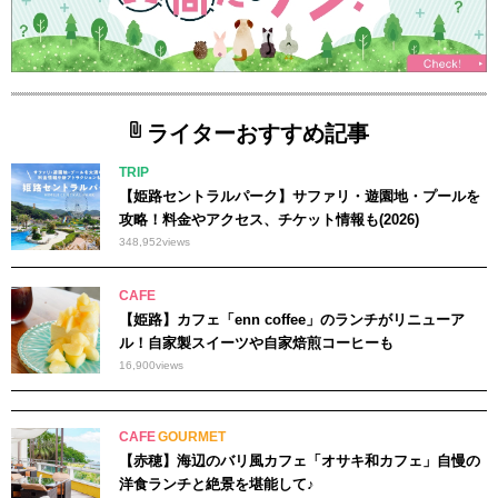
ライターおすすめ記事
TRIP
【姫路セントラルパーク】サファリ・遊園地・プールを
攻略！料金やアクセス、チケット情報も(2026)
348,952
views
CAFE
【姫路】カフェ「enn coffee」のランチがリニューア
ル！自家製スイーツや自家焙煎コーヒーも
16,900
views
CAFE
GOURMET
【赤穂】海辺のバリ風カフェ「オサキ和カフェ」自慢の
洋食ランチと絶景を堪能して♪