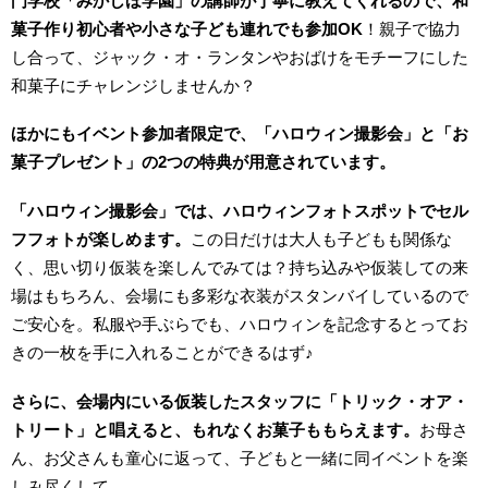
門学校「みかしほ学園」の講師が丁寧に教えてくれるので、和
菓子作り初心者や小さな子ども連れでも参加OK
！親子で協力
し合って、ジャック・オ・ランタンやおばけをモチーフにした
和菓子にチャレンジしませんか？
ほかにもイベント参加者限定で、「ハロウィン撮影会」と「お
菓子プレゼント」の2つの特典が用意されています。
「ハロウィン撮影会」では、ハロウィンフォトスポットでセル
フフォトが楽しめます。
この日だけは大人も子どもも関係な
く、思い切り仮装を楽しんでみては？持ち込みや仮装しての来
場はもちろん、会場にも多彩な衣装がスタンバイしているので
ご安心を。私服や手ぶらでも、ハロウィンを記念するとってお
きの一枚を手に入れることができるはず♪
さらに、会場内にいる仮装したスタッフに「トリック・オア・
トリート」と唱えると、もれなくお菓子ももらえます。
お母さ
ん、お父さんも童心に返って、子どもと一緒に同イベントを楽
しみ尽くして。