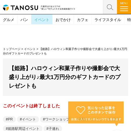
グルメ
パン
イベント
おでかけ
カフェ
ライフスタイル
特
トップページ
>
イベント
>
【姫路】ハロウィン和菓子作りや撮影会で大盛り上がり♪最大1万円
分のギフトカードのプレゼントも
【姫路】ハロウィン和菓子作りや撮影会で大
盛り上がり♪最大1万円分のギフトカードのプ
レゼントも
このイベントは終了しました
PR
イベント
ワークショップ
体験イベント
姫路市
姫路駅周辺イベント
子連れ