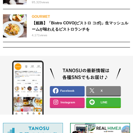
95,320
views
GOURMET
【姫路】「Bistro COVO(ビストロ コボ)」生マッシュル
ームが味わえるビストロランチを
4,171
views
Facebook
X
Instagram
LINE