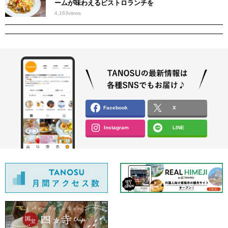
ームが味わえるビストロランチを
4,163
views
Facebook
X
Instagram
LINE