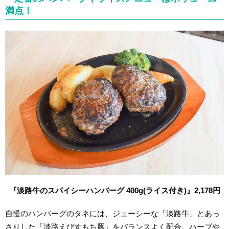
満点！
『淡路牛のスパイシーハンバーグ 400g
(ライス付き)
』2,178
円
自慢のハンバーグのタネには、ジューシーな「淡路牛」とあっ
さりした「淡路えびすもち豚」をバランスよく配合。ハーブや