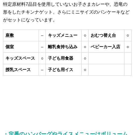
特定原材料7品目を使用していないお子さまカレーや、恐竜の
形をしたチキンナゲット、さらにミニサイズのパンケーキなど
がセットになっています。
座敷
–
キッズメニュー
○
おむつ替え台
○
個室
–
離乳食持ち込み
○
ベビーカー入店
○
キッズスペース
○
子ども用食器
○
授乳スペース
–
子ども用イス
○
・定番のハンバーグやライスメニューはボリューム