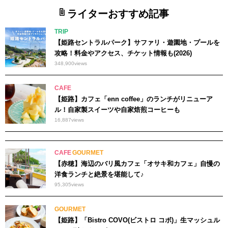
ライターおすすめ記事
TRIP
【姫路セントラルパーク】サファリ・遊園地・プールを
攻略！料金やアクセス、チケット情報も(2026)
348,900
views
CAFE
【姫路】カフェ「enn coffee」のランチがリニューア
ル！自家製スイーツや自家焙煎コーヒーも
16,887
views
CAFE
GOURMET
【赤穂】海辺のバリ風カフェ「オサキ和カフェ」自慢の
洋食ランチと絶景を堪能して♪
95,305
views
GOURMET
【姫路】「Bistro COVO(ビストロ コボ)」生マッシュル