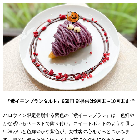
『紫イモンブランタルト』650円 ※提供は9月末～10月末まで
ハロウィン限定登場する紫色の『紫イモンブラン』は、色鮮や
かな紫いもペーストで飾り付け。スイートポテトのような優し
い味わいと色鮮やかな紫色が、女性客の心をぐっとつかみま
す。栗とは違ったほくほくとした甘さがクセになるケーキ。