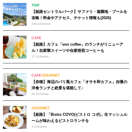
TRIP
【姫路セントラルパーク】サファリ・遊園地・プールを
攻略！料金やアクセス、チケット情報も(2026)
349,443
views
CAFE
【姫路】カフェ「enn coffee」のランチがリニューア
ル！自家製スイーツや自家焙煎コーヒーも
17,018
views
CAFE
GOURMET
【赤穂】海辺のバリ風カフェ「オサキ和カフェ」自慢の
洋食ランチと絶景を堪能して♪
95,422
views
GOURMET
【姫路】「Bistro COVO(ビストロ コボ)」生マッシュル
ームが味わえるビストロランチを
4,234
views