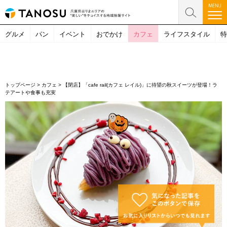
グルメ
パン
イベント
おでかけ
カフェ
ライフスタイル
特
トップページ
>
カフェ
>
【閉店】「cafe rail(カフェ レイル)」に待望の秋スイーツが登場！ラ
テアートや食事も充実