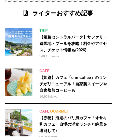
ライターおすすめ記事
TRIP
【姫路セントラルパーク】サファリ・
遊園地・プールを攻略！料金やアクセ
ス、チケット情報も(2026)
349,150
views
CAFE
【姫路】カフェ「enn coffee」のラン
チがリニューアル！自家製スイーツや
自家焙煎コーヒーも
16,958
views
CAFE
GOURMET
【赤穂】海辺のバリ風カフェ「オサキ
和カフェ」自慢の洋食ランチと絶景を
堪能して♪
95,366
views