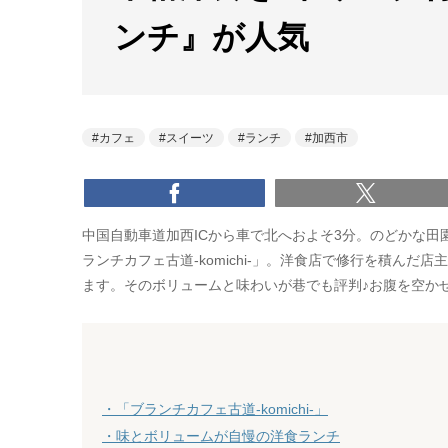
ンチ』が人気
カフェ
スイーツ
ランチ
加西市
中国自動車道加西ICから車で北へおよそ3分。のどかな
ランチカフェ古道-komichi-」。洋食店で修行を積ん
ます。そのボリュームと味わいが巷でも評判♪お腹を空か
・「ブランチカフェ古道-komichi-」
・味とボリュームが自慢の洋食ランチ