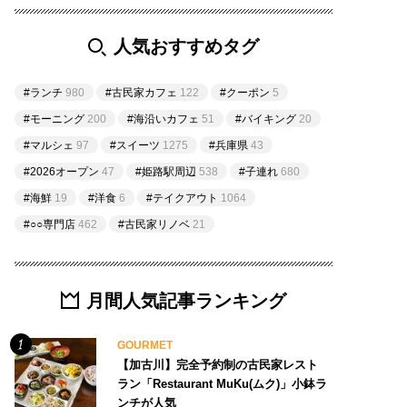
人気おすすめタグ
#ランチ
980
#古民家カフェ
122
#クーポン
5
#モーニング
200
#海沿いカフェ
51
#バイキング
20
#マルシェ
97
#スイーツ
1275
#兵庫県
43
#2026オープン
47
#姫路駅周辺
538
#子連れ
680
#海鮮
19
#洋食
6
#テイクアウト
1064
#○○専門店
462
#古民家リノベ
21
月間人気記事ランキング
GOURMET
【加古川】完全予約制の古民家レスト
ラン「Restaurant MuKu(ムク)」小鉢ラ
ンチが人気