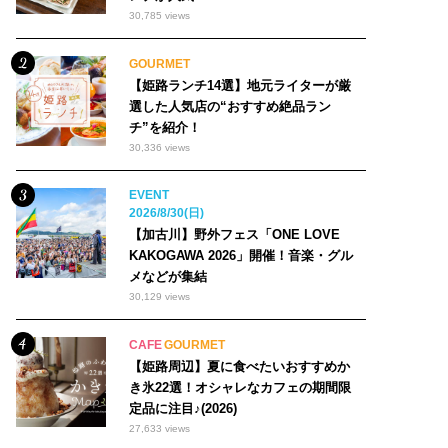
30,785 views
GOURMET
【姫路ランチ14選】地元ライターが厳
選した人気店の“おすすめ絶品ラン
チ”を紹介！
30,336 views
EVENT
2026/8/30(日)
【加古川】野外フェス「ONE LOVE
KAKOGAWA 2026」開催！音楽・グル
メなどが集結
30,129 views
CAFE
GOURMET
【姫路周辺】夏に食べたいおすすめか
き氷22選！オシャレなカフェの期間限
定品に注目♪(2026)
27,633 views