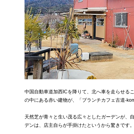
中国自動車道加西ICを降りて、北へ車を走らせる
の中にある赤い建物が、「ブランチカフェ古道-komi
天然芝が青々と生い茂る広々としたガーデンが、
デンは、店主自らが手掛けたというから驚きです