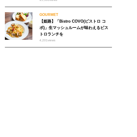
GOURMET
【姫路】「Bistro COVO(ビストロ コ
ボ)」生マッシュルームが味わえるビス
トロランチを
4,201
views