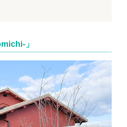
ichi-」