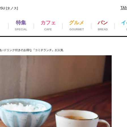
TA
U [タノス]
特集
カフェ
グルメ
パン
イ
SPECIAL
CAFE
GOURMET
BREAD
を♪ドリンク付きのお得な『コミチランチ』が人気