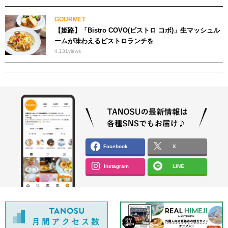
GOURMET
【姫路】「Bistro COVO(ビストロ コボ)」生マッシュル
ームが味わえるビストロランチを
4,131
views
Facebook
X
Instagram
LINE