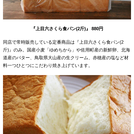
『上目六さくら食パン(2斤)』 880円
同店で常時販売している定番商品は『上目六さくら食パン(2
斤)』のみ。国産小麦「ゆめちから」や佐用町産の新鮮卵、北海
道産のバター、鳥取県大山産の生クリーム、赤穂産の塩など材
料一つひとつにこだわり焼き上げています。