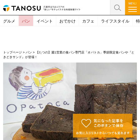
グルメ
パン
イベント
おでかけ
カフェ
ライフスタイル
特
トップページ
>
パン
>
【たつの】週1営業の食パン専門店「オパトカ」季節限定食パンや『と
きどきサンド』が登場！