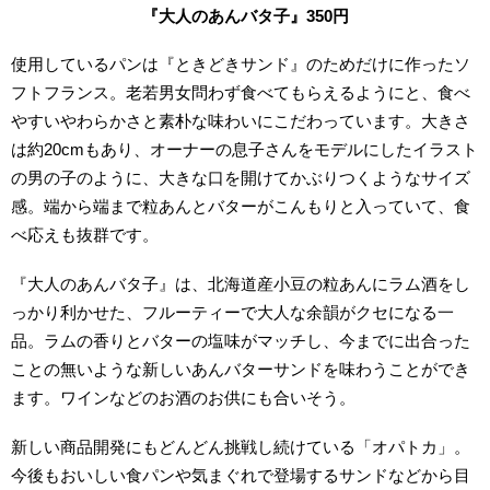
『大人のあんバタ子』350円
使用しているパンは『ときどきサンド』のためだけに作ったソ
フトフランス。老若男女問わず食べてもらえるようにと、食べ
やすいやわらかさと素朴な味わいにこだわっています。大きさ
は約20cmもあり、オーナーの息子さんをモデルにしたイラスト
の男の子のように、大きな口を開けてかぶりつくようなサイズ
感。端から端まで粒あんとバターがこんもりと入っていて、食
べ応えも抜群です。
『大人のあんバタ子』は、北海道産小豆の粒あんにラム酒をし
っかり利かせた、フルーティーで大人な余韻がクセになる一
品。ラムの香りとバターの塩味がマッチし、今までに出合った
ことの無いような新しいあんバターサンドを味わうことができ
ます。ワインなどのお酒のお供にも合いそう。
新しい商品開発にもどんどん挑戦し続けている「オパトカ」。
今後もおいしい食パンや気まぐれで登場するサンドなどから目