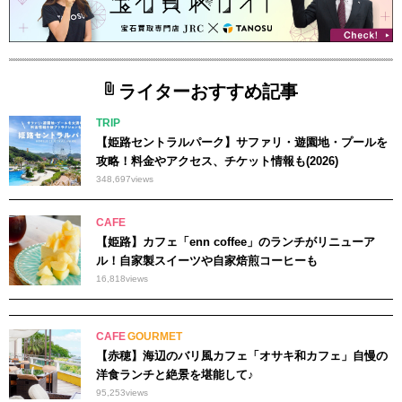
ライターおすすめ記事
TRIP
【姫路セントラルパーク】サファリ・遊園地・プールを
攻略！料金やアクセス、チケット情報も(2026)
348,697
views
CAFE
【姫路】カフェ「enn coffee」のランチがリニューア
ル！自家製スイーツや自家焙煎コーヒーも
16,818
views
CAFE
GOURMET
【赤穂】海辺のバリ風カフェ「オサキ和カフェ」自慢の
洋食ランチと絶景を堪能して♪
95,253
views