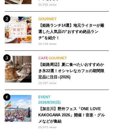
30,656 views
GOURMET
【姫路ランチ14選】地元ライターが厳
選した人気店の“おすすめ絶品ラン
チ”を紹介！
29,749 views
CAFE
GOURMET
【姫路周辺】夏に食べたいおすすめか
き氷22選！オシャレなカフェの期間限
定品に注目♪(2026)
29,097 views
EVENT
2026/8/30(日)
【加古川】野外フェス「ONE LOVE
KAKOGAWA 2026」開催！音楽・グル
メなどが集結
26,975 views