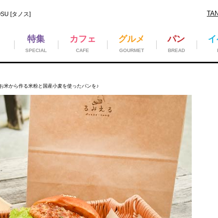
TA
U [タノス]
特集
カフェ
グルメ
パン
イ
SPECIAL
CAFE
GOURMET
BREAD
お米から作る米粉と国産小麦を使ったパンを♪