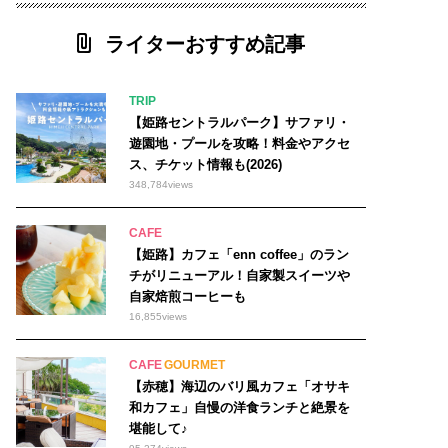
ライターおすすめ記事
TRIP
【姫路セントラルパーク】サファリ・
遊園地・プールを攻略！料金やアクセ
ス、チケット情報も(2026)
348,784
views
CAFE
【姫路】カフェ「enn coffee」のラン
チがリニューアル！自家製スイーツや
自家焙煎コーヒーも
16,855
views
CAFE
GOURMET
【赤穂】海辺のバリ風カフェ「オサキ
和カフェ」自慢の洋食ランチと絶景を
堪能して♪