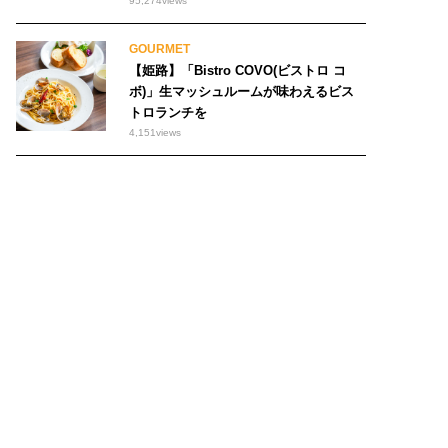
95,274
views
GOURMET
【姫路】「Bistro COVO(ビストロ コ
ボ)」生マッシュルームが味わえるビス
トロランチを
4,151
views