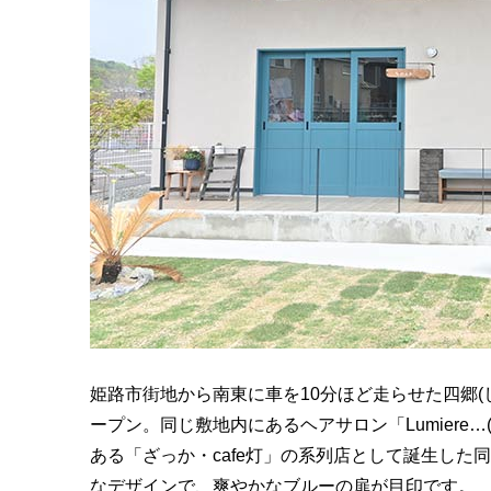
姫路市街地から南東に車を10分ほど走らせた四郷(し
ープン。同じ敷地内にあるヘアサロン「Lumiere…(
ある「ざっか・cafe灯」の系列店として誕生し
なデザインで、爽やかなブルーの扉が目印です。