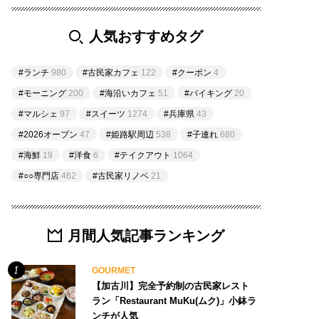
人気おすすめタグ
#ランチ
980
#古民家カフェ
122
#クーポン
4
#モーニング
200
#海沿いカフェ
51
#バイキング
20
#マルシェ
97
#スイーツ
1274
#兵庫県
43
#2026オープン
47
#姫路駅周辺
538
#子連れ
680
#海鮮
19
#洋食
6
#テイクアウト
1064
#○○専門店
462
#古民家リノベ
21
月間人気記事ランキング
GOURMET
【加古川】完全予約制の古民家レスト
ラン「Restaurant MuKu(ムク)」小鉢ラ
ンチが人気