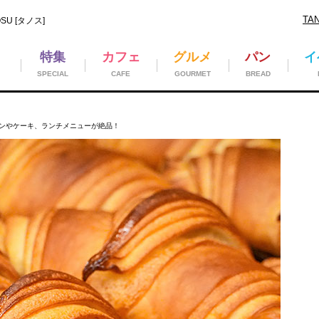
TA
U [タノス]
特集
カフェ
グルメ
パン
イ
SPECIAL
CAFE
GOURMET
BREAD
ンやケーキ、ランチメニューが絶品！