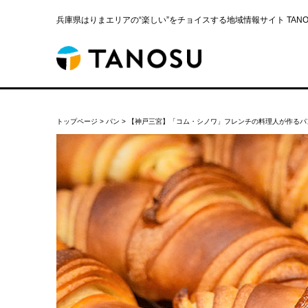
兵庫県はりまエリアの“楽しい”をチョイスする地域情報サイト TANOS
トップページ
>
パン
>
【神戸三宮】「コム・シノワ」フレンチの料理人が作るパ