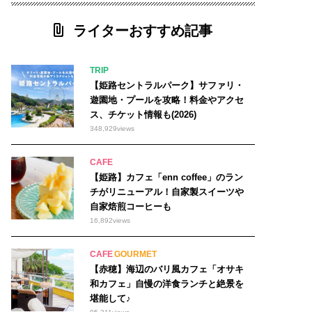
ライターおすすめ記事
TRIP
【姫路セントラルパーク】サファリ・
遊園地・プールを攻略！料金やアクセ
ス、チケット情報も(2026)
348,929
views
CAFE
【姫路】カフェ「enn coffee」のラン
チがリニューアル！自家製スイーツや
自家焙煎コーヒーも
16,892
views
CAFE
GOURMET
【赤穂】海辺のバリ風カフェ「オサキ
和カフェ」自慢の洋食ランチと絶景を
堪能して♪