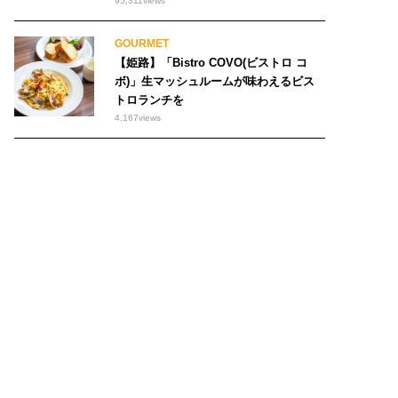
95,311
views
GOURMET
【姫路】「Bistro COVO(ビストロ コ
ボ)」生マッシュルームが味わえるビス
トロランチを
4,167
views