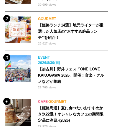
30,699 views
GOURMET
【姫路ランチ14選】地元ライターが厳
選した人気店の“おすすめ絶品ラン
チ”を紹介！
29,927 views
EVENT
2026/8/30(日)
【加古川】野外フェス「ONE LOVE
KAKOGAWA 2026」開催！音楽・グル
メなどが集結
28,760 views
CAFE
GOURMET
【姫路周辺】夏に食べたいおすすめか
き氷22選！オシャレなカフェの期間限
定品に注目♪(2026)
27,920 views