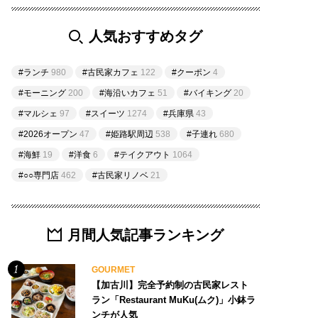
人気おすすめタグ
#ランチ
980
#古民家カフェ
122
#クーポン
4
#モーニング
200
#海沿いカフェ
51
#バイキング
20
#マルシェ
97
#スイーツ
1274
#兵庫県
43
#2026オープン
47
#姫路駅周辺
538
#子連れ
680
#海鮮
19
#洋食
6
#テイクアウト
1064
#○○専門店
462
#古民家リノベ
21
月間人気記事ランキング
GOURMET
【加古川】完全予約制の古民家レスト
ラン「Restaurant MuKu(ムク)」小鉢ラ
ンチが人気