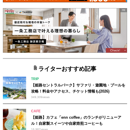
ライターおすすめ記事
TRIP
【姫路セントラルパーク】サファリ・遊園地・プールを
攻略！料金やアクセス、チケット情報も(2026)
349,309
views
CAFE
【姫路】カフェ「enn coffee」のランチがリニューア
ル！自家製スイーツや自家焙煎コーヒーも
16,987
views