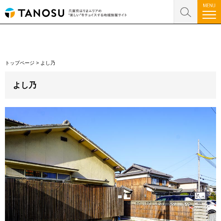
トップページ
>
よし乃
よし乃