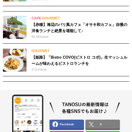
CAFE
GOURMET
【赤穂】海辺のバリ風カフェ「オサキ和カフェ」自慢の
洋食ランチと絶景を堪能して♪
95,385
views
GOURMET
【姫路】「Bistro COVO(ビストロ コボ)」生マッシュル
ームが味わえるビストロランチを
4,212
views
Facebook
X