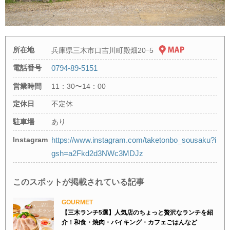
所在地
兵庫県三木市口吉川町殿畑20ｰ5
電話番号
0794-89-5151
営業時間
11：30〜14：00
定休日
不定休
駐車場
あり
Instagram
https://www.instagram.com/taketonbo_sousaku?i
gsh=a2Fkd2d3NWc3MDJz
このスポットが掲載されている記事
GOURMET
【三木ランチ5選】人気店のちょっと贅沢なランチを紹
介！和食・焼肉・バイキング・カフェごはんなど