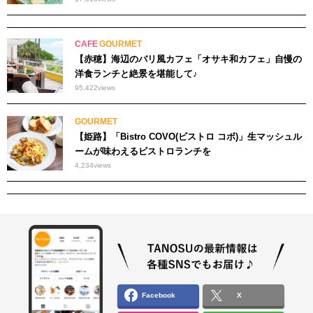
CAFE
GOURMET
【赤穂】海辺のバリ風カフェ「オサキ和カフェ」自慢の
洋食ランチと絶景を堪能して♪
95,422
views
GOURMET
【姫路】「Bistro COVO(ビストロ コボ)」生マッシュル
ームが味わえるビストロランチを
4,234
views
Facebook
X