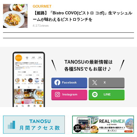
GOURMET
【姫路】「Bistro COVO(ビストロ コボ)」生マッシュル
ームが味わえるビストロランチを
4,171
views
Facebook
X
Instagram
LINE