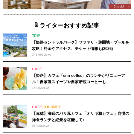
ライターおすすめ記事
TRIP
【姫路セントラルパーク】サファリ・遊園地・プールを
攻略！料金やアクセス、チケット情報も(2026)
348,963
views
CAFE
【姫路】カフェ「enn coffee」のランチがリニューア
ル！自家製スイーツや自家焙煎コーヒーも
16,902
views
CAFE
GOURMET
【赤穂】海辺のバリ風カフェ「オサキ和カフェ」自慢の
洋食ランチと絶景を堪能して♪
95,320
views