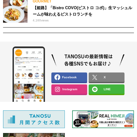
GOURMET
【姫路】「Bistro COVO(ビストロ コボ)」生マッシュル
ームが味わえるビストロランチを
4,160
views
Facebook
X
Instagram
LINE