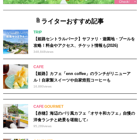
ライターおすすめ記事
TRIP
【姫路セントラルパーク】サファリ・遊園地・プールを
攻略！料金やアクセス、チケット情報も(2026)
348,848
views
CAFE
【姫路】カフェ「enn coffee」のランチがリニューア
ル！自家製スイーツや自家焙煎コーヒーも
16,880
views
CAFE
GOURMET
【赤穂】海辺のバリ風カフェ「オサキ和カフェ」自慢の
洋食ランチと絶景を堪能して♪
95,289
views