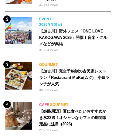
31,363 views
EVENT
2026/8/30(日)
【加古川】野外フェス「ONE LOVE
KAKOGAWA 2026」開催！音楽・グル
メなどが集結
31,204 views
GOURMET
【加古川】完全予約制の古民家レスト
ラン「Restaurant MuKu(ムク)」小鉢ラ
ンチが人気
30,866 views
CAFE
GOURMET
【姫路周辺】夏に食べたいおすすめか
き氷22選！オシャレなカフェの期間限
定品に注目♪(2026)
27,253 views