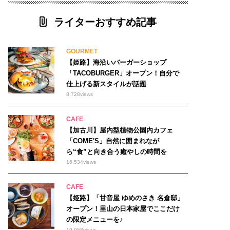
ライターおすすめ記事
GOURMET
【姫路】海沿いバーガーショップ
「TACOBURGER」オープン！自分で
仕上げる新スタイルが話題
8,728
views
CAFE
【加古川】屋内型植物公園内カフェ
「COME'S」自然に囲まれなが
ら“食”と向き合う癒やしの時間を
16,534
views
CAFE
【姫路】「甘音屋 ゆめのさき 名倉邸」
オープン！里山の日本家屋でここだけ
の限定メニューを♪
19,958
views