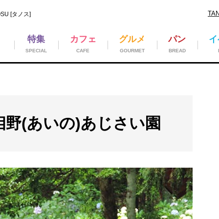
TA
U [タノス]
特集
カフェ
グルメ
パン
イ
SPECIAL
CAFE
GOURMET
BREAD
相野(あいの)あじさい園