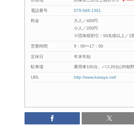
所在地
兵庫県三田市上相野373
電話番号
079-568-1301
料金
大人／400円
小人／200円
※団体様割引：50名様以上／1割
営業時間
9：00〜17：00
定休日
年末年始
駐車場
乗用車100台、バス20台(JR
URL
http://www.kasaya.net/