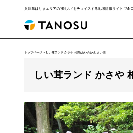
兵庫県はりまエリアの“楽しい”をチョイスする地域情報サイト TANOS
トップページ
>
しい茸ランド かさや 相野(あいの)あじさい園
しい茸ランド かさや 