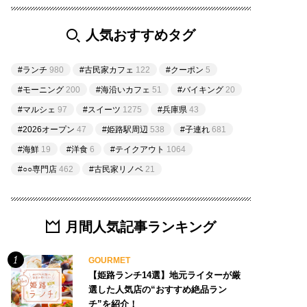
人気おすすめタグ
#ランチ
980
#古民家カフェ
122
#クーポン
5
#モーニング
200
#海沿いカフェ
51
#バイキング
20
#マルシェ
97
#スイーツ
1275
#兵庫県
43
#2026オープン
47
#姫路駅周辺
538
#子連れ
681
#海鮮
19
#洋食
6
#テイクアウト
1064
#○○専門店
462
#古民家リノベ
21
月間人気記事ランキング
GOURMET
【姫路ランチ14選】地元ライターが厳
選した人気店の“おすすめ絶品ラン
チ”を紹介！