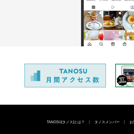
TANOSU[タノス]とは？
タノスメンバー
お