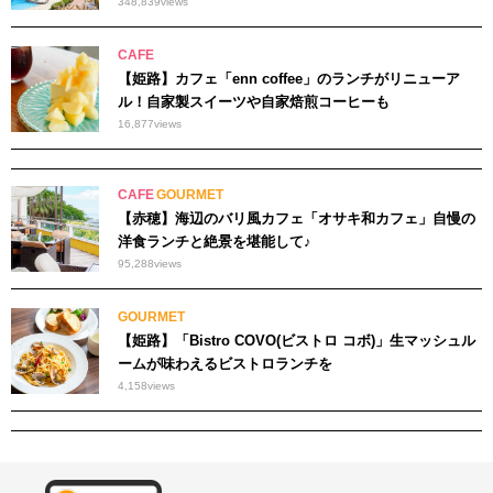
348,839
views
CAFE
【姫路】カフェ「enn coffee」のランチがリニューア
ル！自家製スイーツや自家焙煎コーヒーも
16,877
views
CAFE
GOURMET
【赤穂】海辺のバリ風カフェ「オサキ和カフェ」自慢の
洋食ランチと絶景を堪能して♪
95,288
views
GOURMET
【姫路】「Bistro COVO(ビストロ コボ)」生マッシュル
ームが味わえるビストロランチを
4,158
views